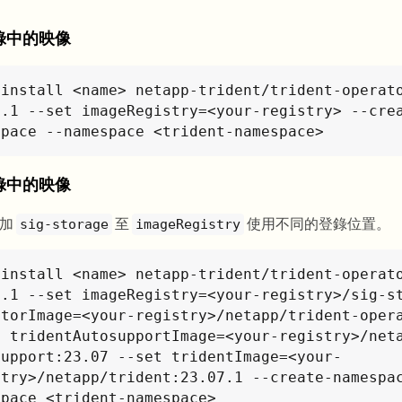
錄中的映像
 install <name> netapp-trident/trident-operato
7.1 --set imageRegistry=<your-registry> --cre
space --namespace <trident-namespace>
錄中的映像
附加
至
使用不同的登錄位置。
sig-storage
imageRegistry
 install <name> netapp-trident/trident-operato
7.1 --set imageRegistry=<your-registry>/sig-st
atorImage=<your-registry>/netapp/trident-opera
t tridentAutosupportImage=<your-registry>/net
support:23.07 --set tridentImage=<your-
stry>/netapp/trident:23.07.1 --create-namespa
space <trident-namespace>