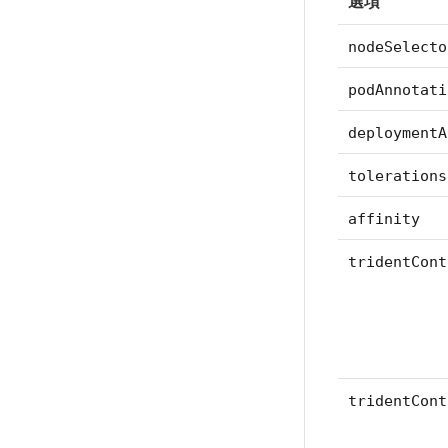
選項
nodeSelecto
podAnnotati
deploymentA
tolerations
affinity
tridentCont
tridentCont