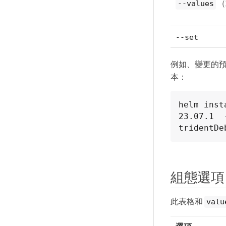
（
--values
--set
例如、變更的
本：
helm inst
23.07.1  
tridentDe
組態選項
此表格和
valu