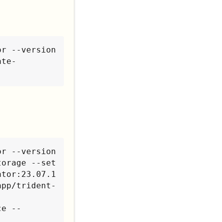
r --version 
ate-
r --version 
orage --set 
tor:23.07.1 
app/trident-
ce --