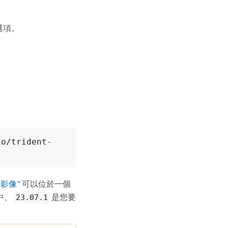
選項。
io/trident-
si影像"
可以位於一個
中、
是您要
23.07.1