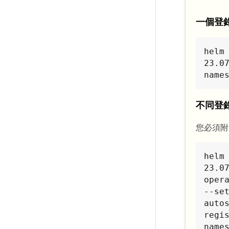
一個登
helm
23.0
name
不同登
您必須
helm
23.0
oper
--se
auto
regi
name