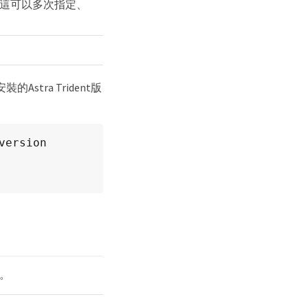
。這可以多次指定、
的Astra Trident版
ersion 
值。