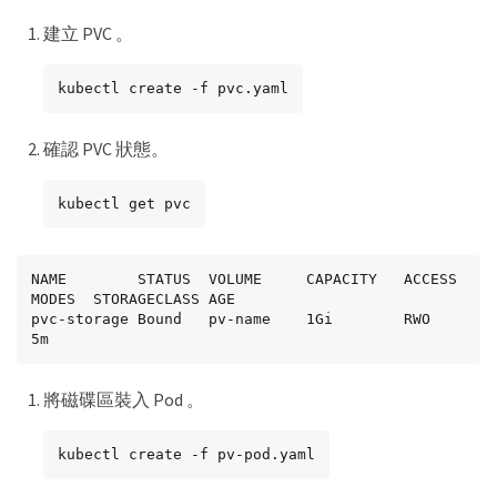
建立 PVC 。
kubectl create -f pvc.yaml
確認 PVC 狀態。
kubectl get pvc
NAME        STATUS  VOLUME     CAPACITY   ACCESS 
MODES  STORAGECLASS AGE

pvc-storage Bound   pv-name    1Gi        RWO                  
5m
將磁碟區裝入 Pod 。
kubectl create -f pv-pod.yaml