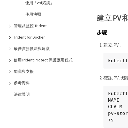
使用「csi拓撲」
使用快照
建立 PV 和
管理及監控 Trident
步驟
Trident for Docker
建立 PV 。
最佳實務做法與建議
使用Trident Protect 保護應用程式
kubectl
知識與支援
確認 PV 狀
參考資料
kubectl
法律聲明
NAME   
CLAIM  
pv-storage
7s