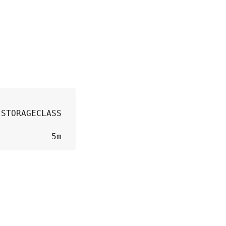
STORAGECLASS 
           5m