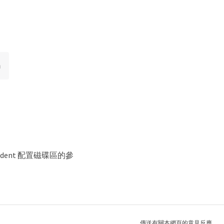
h
ident 配置磁碟區的參
傳送有關本網頁的意見反應