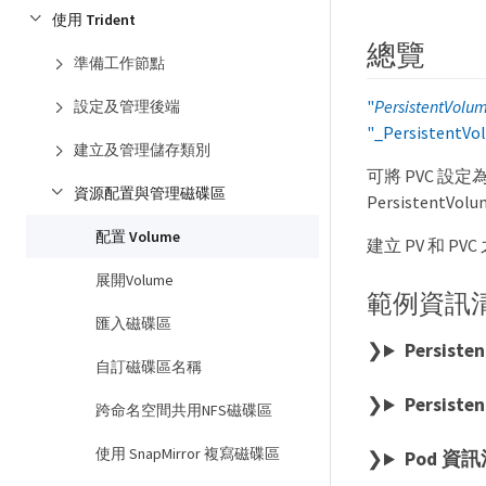
使用 Trident
總覽
準備工作節點
"
PersistentVolu
設定及管理後端
"_PersistentVo
建立及管理儲存類別
可將 PVC 設
資源配置與管理磁碟區
Persisten
配置 Volume
建立 PV 和 P
展開Volume
範例資訊
匯入磁碟區
Persis
自訂磁碟區名稱
Persist
跨命名空間共用NFS磁碟區
使用 SnapMirror 複寫磁碟區
Pod 資