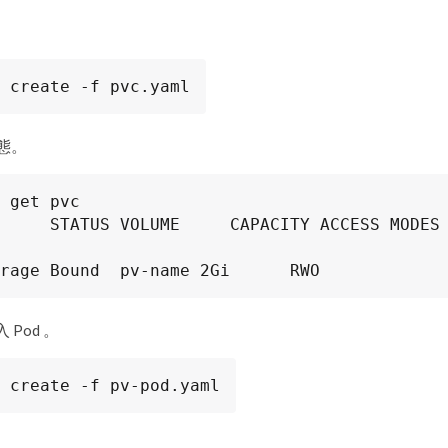
 create -f pvc.yaml
狀態。
 get pvc

     STATUS VOLUME     CAPACITY ACCESS MODES 
rage Bound  pv-name 2Gi      RWO            
Pod 。
 create -f pv-pod.yaml