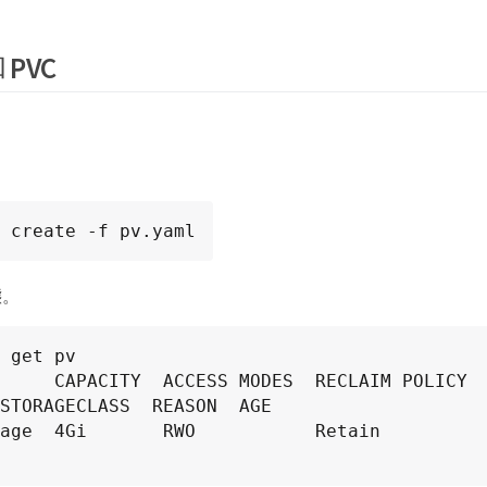
 PVC
 create -f pv.yaml
態。
 get pv

     CAPACITY  ACCESS MODES  RECLAIM POLICY  STA
STORAGECLASS  REASON  AGE

  4Gi       RWO           Retain          Available                