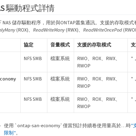
NAS 驅動程式詳情
供以下 NAS 儲存驅動程序，用於與ONTAP叢集通訊。支援的存取模式
nlyMany
(ROX)、
ReadWriteMany
(RWX)、
ReadWriteOncePod
(RWO
協定
音量模式
支援的存取模式
支
NFS SMB
檔案系統
RWO、ROX、RWX、
"
RWOP
NFS SMB
檔案系統
RWO、ROX、RWX、
"
conomy
RWOP
NFS SMB
檔案系統
RWO、ROX、RWX、
"
RWOP
使用 `ontap-san-economy`僅當預計持續卷使用量高於…時
"
限制"
。