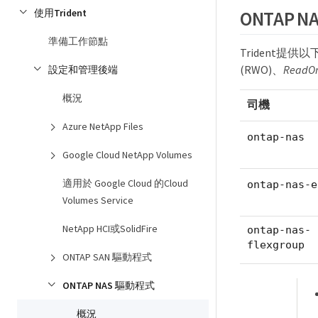
使用Trident
ONTAP 
準備工作節點
Trident提
(RWO)、
ReadO
設定和管理後端
概況
司機
Azure NetApp Files
ontap-nas
Google Cloud NetApp Volumes
適用於 Google Cloud 的Cloud
ontap-nas-e
Volumes Service
NetApp HCI或SolidFire
ontap-nas-
flexgroup
ONTAP SAN 驅動程式
ONTAP NAS 驅動程式
概況