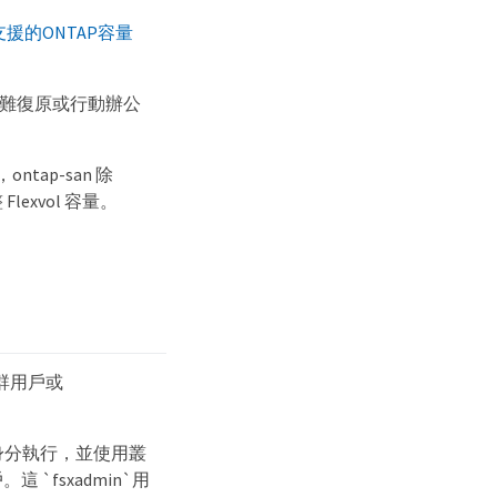
支援的ONTAP容量
護、災難復原或行動辦公
ntap-san 除
exvol 容量。
集群用戶或
 管理員身分執行，並使用叢
這 `fsxadmin`用