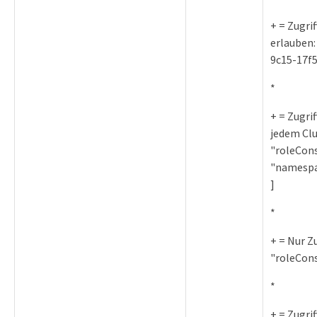
+ = Zugri
erlauben:
9c15-17f5
*
+ = Zugri
jedem Clu
"roleCons
"namespa
]
*
+ = Nur Z
"roleCons
*
+ = Zugri