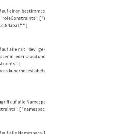
ff auf einen bestimmten Namensraum und alles darunter
 "roleConstraints": [ "namespaces:id='6fa2f917-f730-41b8-
31843b31'.*" ]
ff auf alle mit "dev" gekennzeichneten Namespaces in
ster in jeder Cloud und auf alles darunter erlauben:
traints": [
ces:kubernetesLabels='
dev.example.com/appname=dev'.*
"
ugriff auf alle Namespace-Ressourcen erlauben:
traints": [ "namespaces:*" ]
ff auf alle Namespace-Ressourcen und alles, was sich