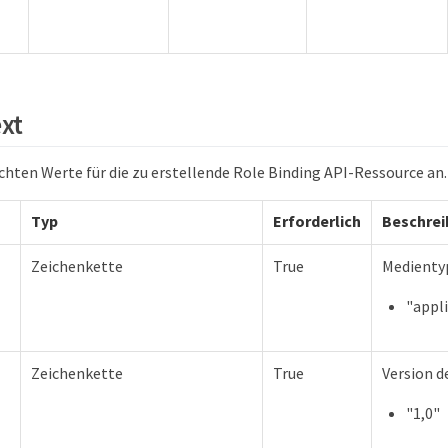
xt
chten Werte für die zu erstellende Role Binding API-Ressource an.
Typ
Erforderlich
Beschre
Zeichenkette
True
Medientyp
"appl
Zeichenkette
True
Version d
"1,0"