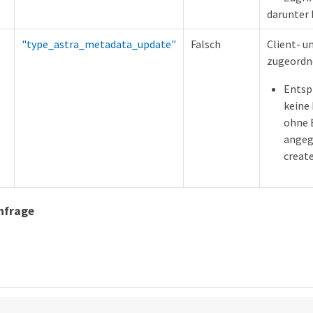
darunter 
"type_astra_metadata_update"
Falsch
Client- u
zugeordne
Entsp
keine
ohne 
angeg
creat
nfrage