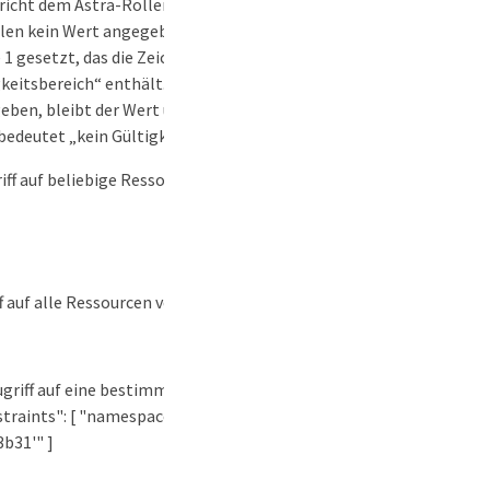
richt dem Astra-Rollenbeschränkungsschema. Wird beim
len kein Wert angegeben, wird dieser auf ein Array der
1 gesetzt, das die Zeichenkette „*“ für „vollständiger
keitsbereich“ enthält. Wird beim Aktualisieren kein Wert
ben, bleibt der Wert unverändert erhalten. Ein leeres
bedeutet „kein Gültigkeitsbereich“. Beispiele: *
iff auf beliebige Ressourcen erlauben: "roleConstraints":
ff auf alle Ressourcen verweigern: "roleConstraints": []
ugriff auf eine bestimmte Namespace-Ressource erlauben:
traints": [ "namespaces:id='6fa2f917-f730-41b8-9c15-
b31'" ]