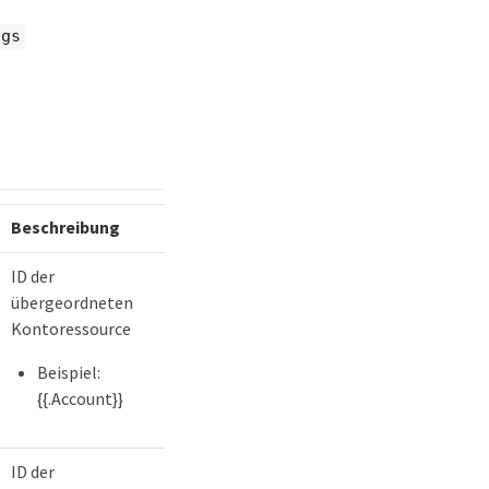
ngs
Beschreibung
ID der
übergeordneten
Kontoressource
Beispiel:
{{.Account}}
ID der