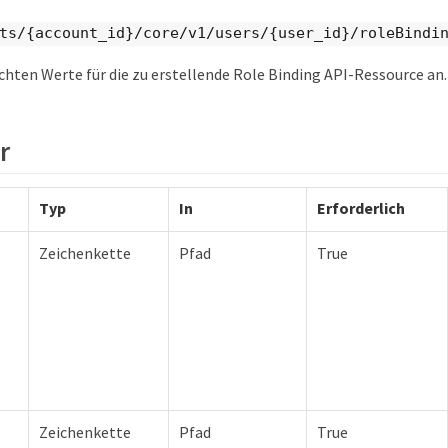
ts/{account_id}/core/v1/users/{user_id}/roleBindi
chten Werte für die zu erstellende Role Binding API-Ressource an.
r
Typ
In
Erforderlich
Zeichenkette
Pfad
True
Zeichenkette
Pfad
True