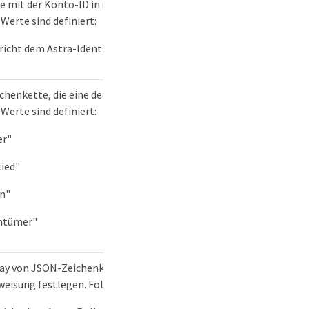
e mit der Konto-ID in der Anfrage-URI übereinstimmen.
Werte sind definiert:
richt dem Astra-Identifikatorschema
henkette, die eine der vier definierten Rollen enthält.
Werte sind definiert:
er"
lied"
n"
ntümer"
ay von JSON-Zeichenketten, die den Umfang der
eisung festlegen. Folgende Werte sind definiert: