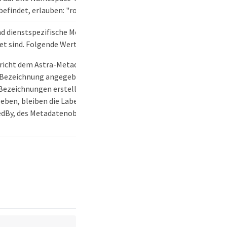
befindet, erlauben: "roleConstraints": [ "namespaces:
.
" ]
nd dienstspezifische Metadaten, die der Ressource
t sind. Folgende Werte sind definiert:
richt dem Astra-Metadatenschema. Falls beim Erstellen
 Bezeichnung angegeben wird, wird ein Metadatenobjekt
Bezeichnungen erstellt. Wird beim Aktualisieren kein Label
eben, bleiben die Labels, creationTimestamp und
edBy, des Metadatenobjekts unverändert erhalten.