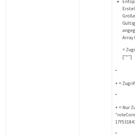
Entsp
Erstel
Größe 
Gültig
angege
Array 
= Zugr
["*"]
*
+ = Zugri
*
+ = Nur Z
"roleCons
17f531843
*