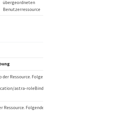
übergeordneten
Benutzerressource
ibung
 der Ressource. Folgende Werte sind definiert:
ication/astra-roleBinding"
er Ressource. Folgende Werte sind definiert: