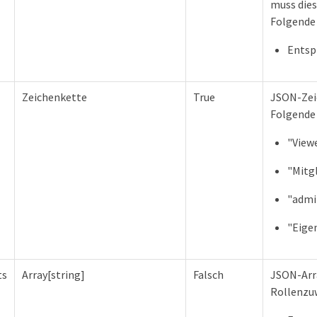
muss dies
Folgende 
Entsp
Zeichenkette
True
JSON-Zeic
Folgende 
"View
"Mitg
"admi
"Eige
ts
Array[string]
Falsch
JSON-Arr
Rollenzuw