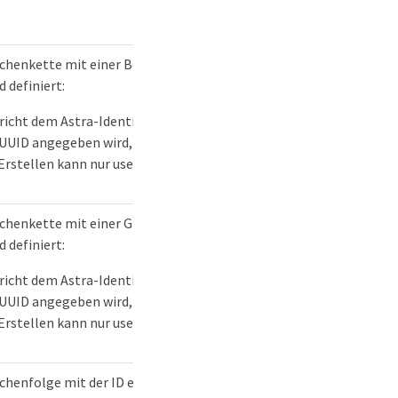
chenkette mit einer Benutzerressourcen-ID. Folgende
d definiert:
richt dem Astra-Identifikatorschema. Falls beim Erstellen
 UUID angegeben wird, wird eine leere UUID verwendet.
Erstellen kann nur userID oder groupID angegeben werden.
chenkette mit einer Gruppenressourcen-ID. Folgende
d definiert:
richt dem Astra-Identifikatorschema. Falls beim Erstellen
 UUID angegeben wird, wird eine leere UUID verwendet.
Erstellen kann nur userID oder groupID angegeben werden.
henfolge mit der ID einer Kontoressource. Beim Erstellen