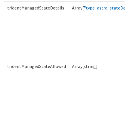
tridentManagedStateDetails
Array[
"type_astra_stateDeta
tridentManagedStateAllowed
Array[string]