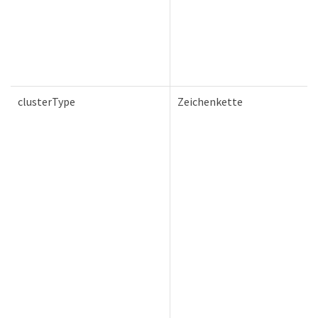
clusterType
Zeichenkette