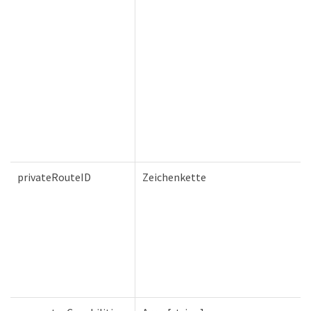
privateRouteID
Zeichenkette