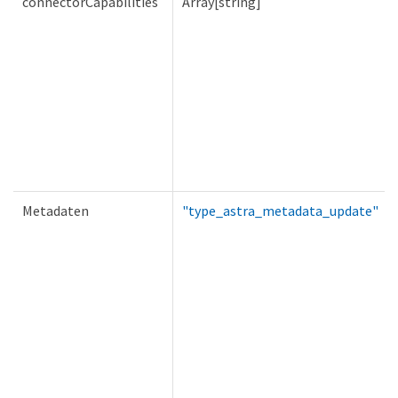
connectorCapabilities
Array[string]
Metadaten
"type_astra_metadata_update"