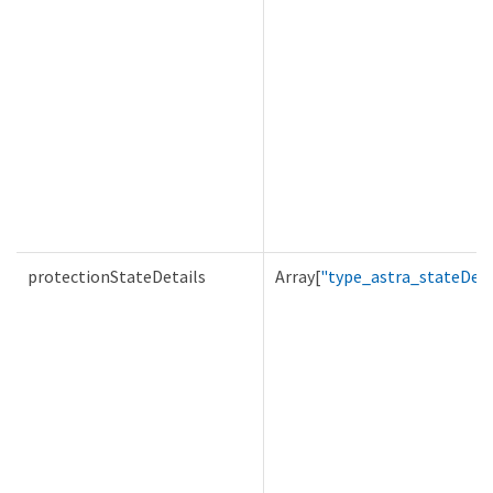
protectionStateDetails
Array[
"type_astra_stateDeta