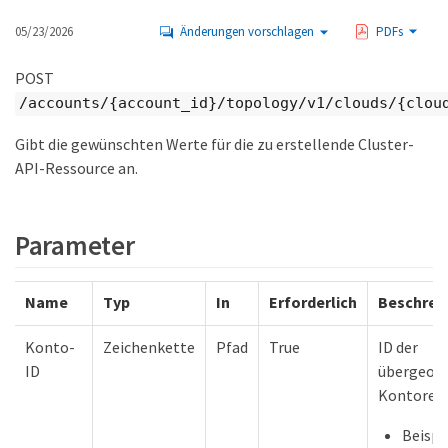
05/23/2026
Änderungen vorschlagen
PDFs
POST
/accounts/{account_id}/topology/v1/clouds/{clou
Gibt die gewünschten Werte für die zu erstellende Cluster-
API-Ressource an.
Parameter
Name
Typ
In
Erforderlich
Beschrei
Konto-
Zeichenkette
Pfad
True
ID der
ID
übergeor
Kontores
Beispie