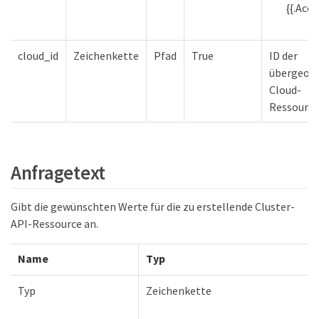
{{.Acc
cloud_id
Zeichenkette
Pfad
True
ID der
übergeor
Cloud-
Ressource
Anfragetext
Gibt die gewünschten Werte für die zu erstellende Cluster-
API-Ressource an.
Name
Typ
Typ
Zeichenkette