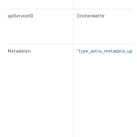
apiServiceID
Zeichenkette
Metadaten
"type_astra_metadata_upda