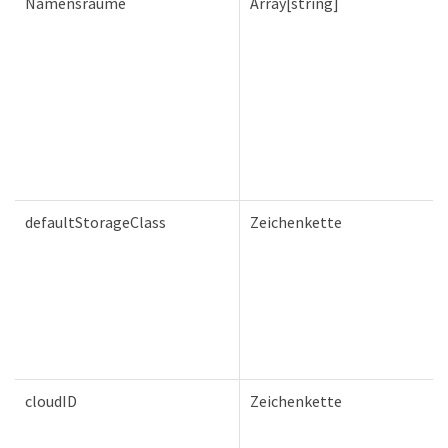
Namensräume
Array[string]
defaultStorageClass
Zeichenkette
cloudID
Zeichenkette