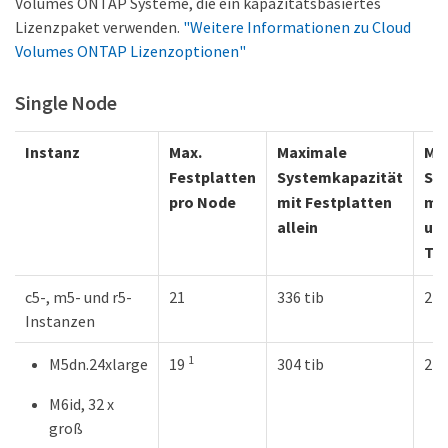
Volumes ONTAP Systeme, die ein kapazitätsbasiertes
Lizenzpaket verwenden.
"Weitere Informationen zu Cloud
Volumes ONTAP Lizenzoptionen"
Single Node
Instanz
Max.
Maximale
Ma
Festplatten
Systemkapazität
Sy
pro Node
mit Festplatten
mit
allein
und
Tie
c5-, m5- und r5-
21
336 tib
2 P
Instanzen
1
M5dn.24xlarge
19
304 tib
2 P
M6id, 32 x
groß