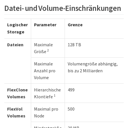
Datei- und Volume-Einschränkungen
Logischer
Parameter
Grenze
Storage
Dateien
Maximale
128 TB
2
Größe
Maximale
Volumengröße abhängig,
Anzahl pro
bis zu 2 Milliarden
Volume
FlexClone
Hierarchische
499
1
Volumes
Klontiefe
FlexVol
Maximal pro
500
Volumes
Node
Mindestgröße
20 MB