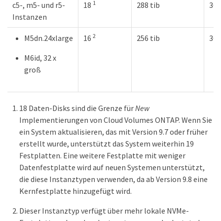
1
c5-, m5- und r5-
18
288 tib
368
Instanzen
2
M5dn.24xlarge
16
256 tib
368
M6id, 32 x
groß
18 Daten-Disks sind die Grenze für
New
Implementierungen von Cloud Volumes ONTAP. Wenn Sie
ein System aktualisieren, das mit Version 9.7 oder früher
erstellt wurde, unterstützt das System weiterhin 19
Festplatten. Eine weitere Festplatte mit weniger
Datenfestplatte wird auf neuen Systemen unterstützt,
die diese Instanztypen verwenden, da ab Version 9.8 eine
Kernfestplatte hinzugefügt wird.
Dieser Instanztyp verfügt über mehr lokale NVMe-