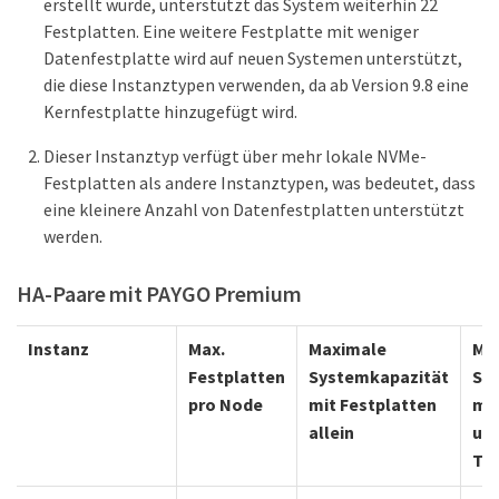
erstellt wurde, unterstützt das System weiterhin 22
Festplatten. Eine weitere Festplatte mit weniger
Datenfestplatte wird auf neuen Systemen unterstützt,
die diese Instanztypen verwenden, da ab Version 9.8 eine
Kernfestplatte hinzugefügt wird.
Dieser Instanztyp verfügt über mehr lokale NVMe-
Festplatten als andere Instanztypen, was bedeutet, dass
eine kleinere Anzahl von Datenfestplatten unterstützt
werden.
HA-Paare mit PAYGO Premium
Instanz
Max.
Maximale
Ma
Festplatten
Systemkapazität
Sy
pro Node
mit Festplatten
mit
allein
und
Tie