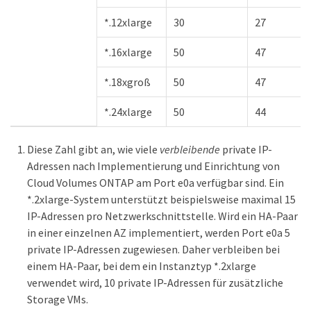
*.12xlarge
30
27
*.16xlarge
50
47
*.18xgroß
50
47
*.24xlarge
50
44
Diese Zahl gibt an, wie viele
verbleibende
private IP-
Adressen nach Implementierung und Einrichtung von
Cloud Volumes ONTAP am Port e0a verfügbar sind. Ein
*.2xlarge-System unterstützt beispielsweise maximal 15
IP-Adressen pro Netzwerkschnittstelle. Wird ein HA-Paar
in einer einzelnen AZ implementiert, werden Port e0a 5
private IP-Adressen zugewiesen. Daher verbleiben bei
einem HA-Paar, bei dem ein Instanztyp *.2xlarge
verwendet wird, 10 private IP-Adressen für zusätzliche
Storage VMs.