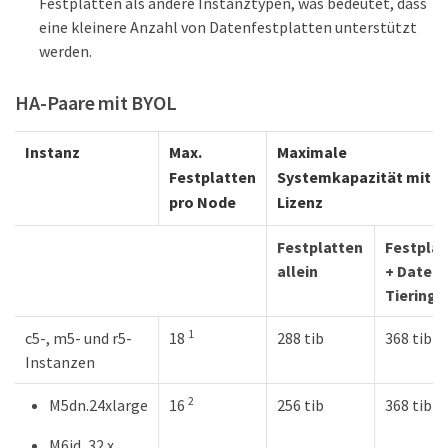
Festplatten als andere Instanztypen, was bedeutet, dass
eine kleinere Anzahl von Datenfestplatten unterstützt
werden.
HA-Paare mit BYOL
Instanz
Max.
Maximale
Festplatten
Systemkapazität mit ei
pro Node
Lizenz
Festplatten
Festplat
allein
+ Daten-
Tiering
1
c5-, m5- und r5-
18
288 tib
368 tib
Instanzen
2
M5dn.24xlarge
16
256 tib
368 tib
M6id, 32 x