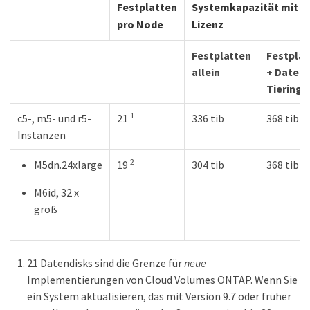
Festplatten
Systemkapazität mit ei
pro Node
Lizenz
Festplatten
Festplat
allein
+ Daten-
Tiering
1
c5-, m5- und r5-
21
336 tib
368 tib
Instanzen
2
M5dn.24xlarge
19
304 tib
368 tib
M6id, 32 x
groß
21 Datendisks sind die Grenze für
neue
Implementierungen von Cloud Volumes ONTAP. Wenn Sie
ein System aktualisieren, das mit Version 9.7 oder früher