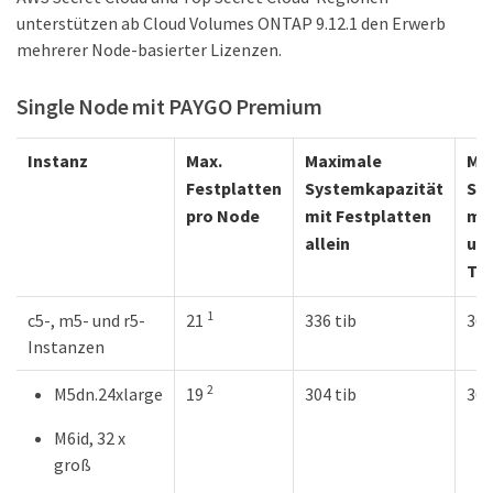
unterstützen ab Cloud Volumes ONTAP 9.12.1 den Erwerb
mehrerer Node-basierter Lizenzen.
Single Node mit PAYGO Premium
Instanz
Max.
Maximale
Ma
Festplatten
Systemkapazität
Sy
pro Node
mit Festplatten
mit
allein
und
Tie
1
c5-, m5- und r5-
21
336 tib
368
Instanzen
2
M5dn.24xlarge
19
304 tib
368
M6id, 32 x
groß