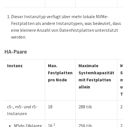
Dieser Instanztyp verfügt über mehr lokale NVMe-
Festplatten als andere Instanztypen, was bedeutet, dass
eine kleinere Anzahl von Datenfestplatten unterstützt
werden.
HA-Paare
Instanz
Max.
Maximale
Ma
Festplatten
Systemkapazität
Sy
pro Node
mit Festplatten
mit
allein
und
Tie
c5-, m5- und r5-
18
288 tib
2 P
Instanzen
1
M5dn.24xlarge
16
256 tib
2 P