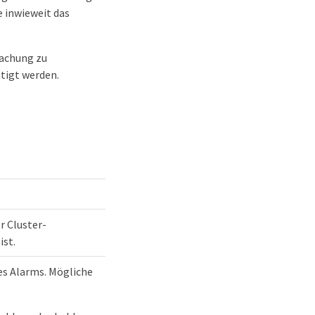
e inwieweit das
wachung zu
tigt werden.
er Cluster-
st.
es Alarms. Mögliche