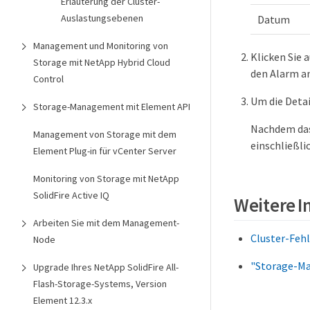
Erläuterung der Cluster-
Auslastungsebenen
Datum
Management und Monitoring von
Klicken Sie 
Storage mit NetApp Hybrid Cloud
den Alarm a
Control
Um die Detai
Storage-Management mit Element API
Nachdem das
Management von Storage mit dem
einschließli
Element Plug-in für vCenter Server
Monitoring von Storage mit NetApp
SolidFire Active IQ
Weitere 
Arbeiten Sie mit dem Management-
Cluster-Feh
Node
"Storage-Ma
Upgrade Ihres NetApp SolidFire All-
Flash-Storage-Systems, Version
Element 12.3.x