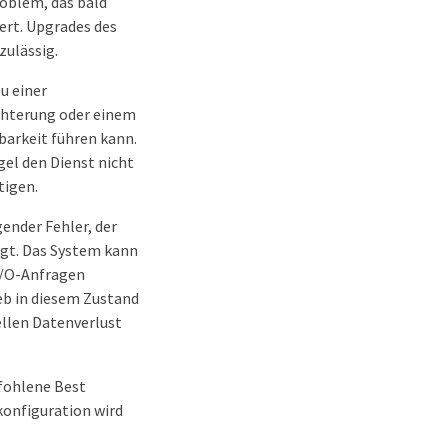
roblem, das bald
rt. Upgrades des
zulässig.
zu einer
hterung oder einem
barkeit führen kann.
gel den Dienst nicht
tigen.
gender Fehler, der
igt. Das System kann
-I/O-Anfragen
ieb in diesem Zustand
llen Datenverlust
fohlene Best
konfiguration wird