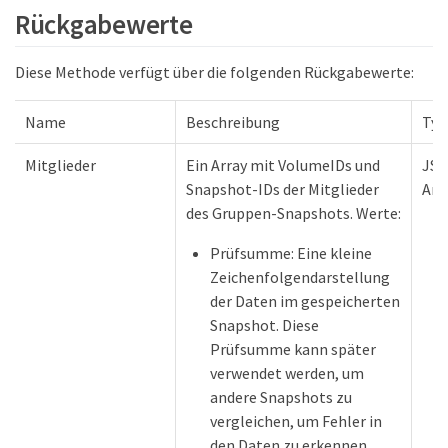
Rückgabewerte
Diese Methode verfügt über die folgenden Rückgabewerte:
Name
Beschreibung
Typ
Mitglieder
Ein Array mit VolumeIDs und
JSO
Snapshot-IDs der Mitglieder
Arr
des Gruppen-Snapshots. Werte:
Prüfsumme: Eine kleine
Zeichenfolgendarstellung
der Daten im gespeicherten
Snapshot. Diese
Prüfsumme kann später
verwendet werden, um
andere Snapshots zu
vergleichen, um Fehler in
den Daten zu erkennen.