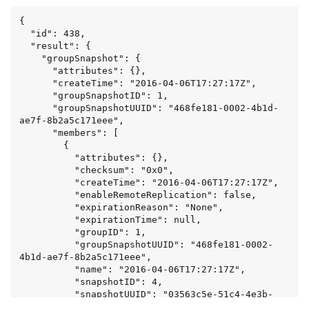
{

  "id": 438,

  "result": {

    "groupSnapshot": {

      "attributes": {},

      "createTime": "2016-04-06T17:27:17Z",

      "groupSnapshotID": 1,

      "groupSnapshotUUID": "468fe181-0002-4b1d-
ae7f-8b2a5c171eee",

      "members": [

        {

          "attributes": {},

          "checksum": "0x0",

          "createTime": "2016-04-06T17:27:17Z",

          "enableRemoteReplication": false,

          "expirationReason": "None",

          "expirationTime": null,

          "groupID": 1,

          "groupSnapshotUUID": "468fe181-0002-
4b1d-ae7f-8b2a5c171eee",

          "name": "2016-04-06T17:27:17Z",

          "snapshotID": 4,

          "snapshotUUID": "03563c5e-51c4-4e3b-
a256-a4d0e6b7959d",
