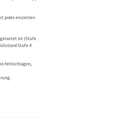
t jedes einzelnen
gelastet ist (Stufe
Füllstand Stufe 4
n fehlschlagen,
erung.