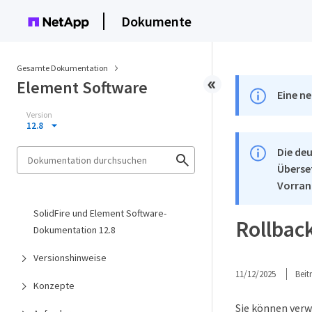
Dokumente
Gesamte Dokumentation
Element Software
Eine ne
Version
12.8
Die deu
Überse
Vorran
SolidFire und Element Software-
Rollbac
Dokumentation 12.8
Versionshinweise
11/12/2025
Bei
Konzepte
Sie können ver