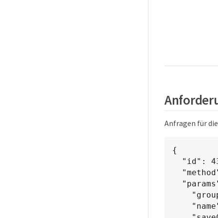
Anforderu
Anfragen für di
{

  "id": 438,

  "method": "RollbackToGroupSnapshot",

  "params": {

    "groupSnapshotID": 1,

    "name": "grpsnap1",

    "saveCurrentState": true
