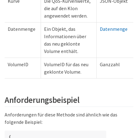
Kurve
Die QoS-Kurvenwerte,
JSON-Objekt
die auf den Klon
angewendet werden.
Datenmenge
Ein Objekt, das
Datenmenge
Informationen über
das neu geklonte
Volume enthält.
VolumeID
VolumeID für das neu
Ganzzahl
geklonte Volume.
Anforderungsbeispiel
Anforderungen für diese Methode sind ähnlich wie das
folgende Beispiel:
{
