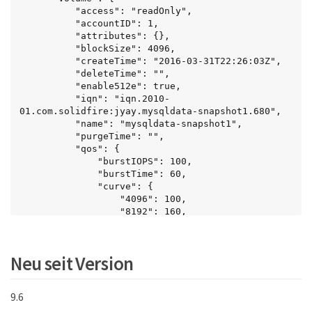
          "access": "readOnly",

          "accountID": 1,

          "attributes": {},

          "blockSize": 4096,

          "createTime": "2016-03-31T22:26:03Z",

          "deleteTime": "",

          "enable512e": true,

          "iqn": "iqn.2010-
01.com.solidfire:jyay.mysqldata-snapshot1.680",

          "name": "mysqldata-snapshot1",

          "purgeTime": "",

          "qos": {

              "burstIOPS": 100,

              "burstTime": 60,

              "curve": {

                  "4096": 100,

                  "8192": 160,

                  "16384": 270,

                  "32768": 500,

                  "65536": 1000,

Neu seit Version
                  "131072": 1950,

                  "262144": 3900,

                  "524288": 7600,

9.6
                  "1048576": 15000

              },
