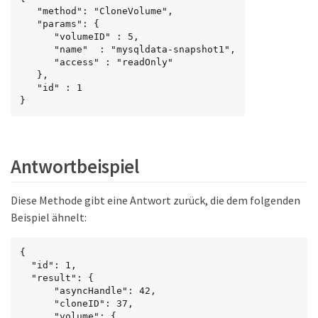
   "method": "CloneVolume",

   "params": {

      "volumeID" : 5,

      "name"  : "mysqldata-snapshot1",

      "access" : "readOnly"

   },

   "id" : 1

}
Antwortbeispiel
Diese Methode gibt eine Antwort zurück, die dem folgenden
Beispiel ähnelt:
{

  "id": 1,

  "result": {

      "asyncHandle": 42,

      "cloneID": 37,

      "volume": {
