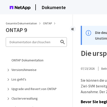
Dokumente
Gesamte Dokumentation
ONTAP
ONTAP 9
Die deu
Unstim
Die urs
ONTAP Dokumentation
07/23/2026
Bei
Versionshinweise
Los geht's
Sie können die 
Ziel-SVM bereit
Upgrade und Revert von ONTAP
Ausnahme. Der Z
Clusterverwaltung
Bevor Sie beg