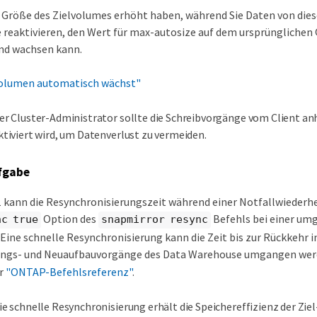
 Größe des Zielvolumes erhöht haben, während Sie Daten von diese
reaktivieren, den Wert für max-autosize auf dem ursprünglichen
end wachsen kann.
volumen automatisch wächst"
er Cluster-Administrator sollte die Schreibvorgänge vom Client an
ktiviert wird, um Datenverlust zu vermeiden.
fgabe
 kann die Resynchronisierungszeit während einer Notfallwiederhe
Option des
Befehls bei einer um
nc true
snapmirror resync
Eine schnelle Resynchronisierung kann die Zeit bis zur Rückkehr i
ungs- und Neuaufbauvorgänge des Data Warehouse umgangen wer
er
"ONTAP-Befehlsreferenz"
.
ie schnelle Resynchronisierung erhält die Speichereffizienz der Zie