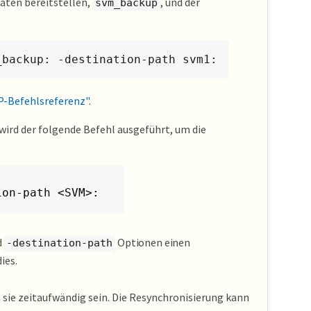
Daten bereitstellen,
, und der
svm_backup
_backup: -destination-path svm1:
-Befehlsreferenz"
.
ird der folgende Befehl ausgeführt, um die
ion-path <SVM>:
d
Optionen einen
-destination-path
ies.
n sie zeitaufwändig sein. Die Resynchronisierung kann