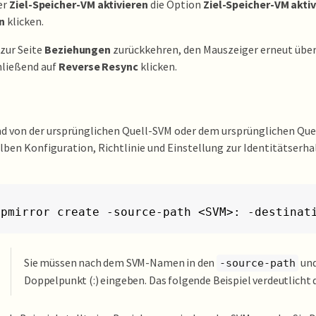
er
Ziel-Speicher-VM aktivieren
die Option
Ziel-Speicher-VM akti
n
klicken.
zur Seite
Beziehungen
zurückkehren, den Mauszeiger erneut übe
hließend auf
Reverse Resync
klicken.
d von der ursprünglichen Quell-SVM oder dem ursprünglichen Que
lben Konfiguration, Richtlinie und Einstellung zur Identitätserh
apmirror create -source-path <SVM>: -destinat
Sie müssen nach dem SVM-Namen in den
un
-source-path
Doppelpunkt (:) eingeben. Das folgende Beispiel verdeutlicht d