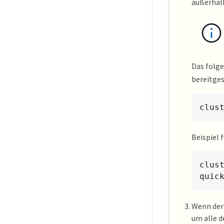
außerhalb
Das folge
bereitges
clus
Beispiel 
clus
quic
Wenn der 
um alle d