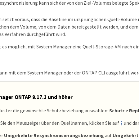
esynchronisierung kann sich der von den Ziel-Volumes belegte Spe
 setzt voraus, dass die Baseline im ursprünglichen Quell-Volume int
hen dem Volume, von dem Daten bereitgestellt werden, und dem ur
as Verfahren durchgeführt wird.
t es möglich, mit System Manager eine Quell-Storage-VM nach eine
kann mit dem System Manager oder der ONTAP CLI ausgeführt wer
ager ONTAP 9.17.1 und höher
Cluster die gewünschte Schutzbeziehung auswählen:
Schutz > Rep
ie den Mauszeiger über den Quellnamen, klicken Sie auf
und da
er
Umgekehrte Resynchronisierungsbeziehung
auf
Umgekehrte