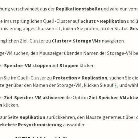
ehung verschwindet aus der
Replikationstabelle
und wird nun vom 
ie im ursprünglichen Quell-Cluster auf
Schutz > Replikation
und ü
nisierung abgeschlossen ist, indem Sie prüfen, ob der Status
Ges
nglichen Ziel-Cluster zu
Cluster > Storage VMs
navigieren.
age-VM suchen, den Mauszeiger über den Namen der Storage-VM b
er
Speicher-VM stoppen
auf
Stoppen
klicken.
n Sie im Quell-Cluster zu
Protection > Replication
, suchen Sie d
eiger über den Namen der Storage-VM, klicken Sie auf
, und wäh
er
Ziel-Speicher-VM aktivieren
die Option
Ziel-Speicher-VM akti
n
klicken.
zur Seite
Replikation
zurückkehren, den Mauszeiger erneut über
kehrte Resynchronisierung
auswählen.