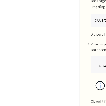
Das folge
ursprüng
clus
Weitere 
Vom urspr
Datensch
sn
Obwohl fü