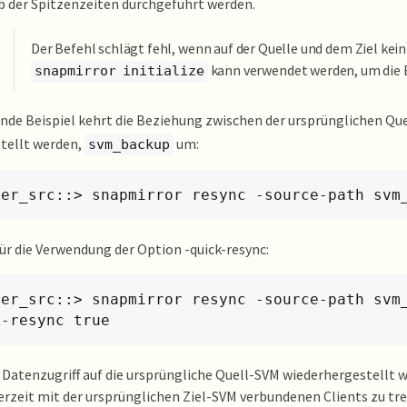
 der Spitzenzeiten durchgeführt werden.
Der Befehl schlägt fehl, wenn auf der Quelle und dem Ziel ke
kann verwendet werden, um die Be
snapmirror initialize
nde Beispiel kehrt die Beziehung zwischen der ursprünglichen Qu
tellt werden,
um:
svm_backup
ter_src::> snapmirror resync -source-path svm
für die Verwendung der Option -quick-resync:
ter_src::> snapmirror resync -source-path svm
k-resync true
Datenzugriff auf die ursprüngliche Quell-SVM wiederhergestellt w
erzeit mit der ursprünglichen Ziel-SVM verbundenen Clients zu tr