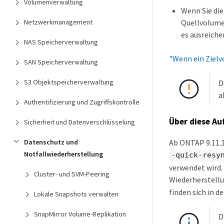
Volumenverwaltung
Wenn Sie die
Quellvolume 
Netzwerkmanagement
es ausreich
NAS Speicherverwaltung
"Wenn ein Ziel
SAN Speicherverwaltung
S3 Objektspeicherverwaltung
D
a
Authentifizierung und Zugriffskontrolle
Über diese Au
Sicherheit und Datenverschlüsselung
Datenschutz und
Ab ONTAP 9.11.1
Notfallwiederherstellung
-quick-resy
verwendet wird. 
Cluster- und SVM-Peering
Wiederherstell
finden sich in d
Lokale Snapshots verwalten
SnapMirror Volume-Replikation
D