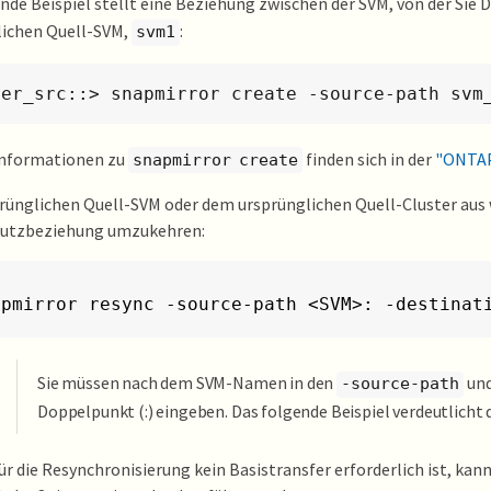
nde Beispiel stellt eine Beziehung zwischen der SVM, von der Sie 
lichen Quell-SVM,
:
svm1
ter_src::> snapmirror create -source-path svm
Informationen zu
finden sich in der
"ONTAP
snapmirror create
ünglichen Quell-SVM oder dem ursprünglichen Quell-Cluster aus w
utzbeziehung umzukehren:
apmirror resync -source-path <SVM>: -destinat
Sie müssen nach dem SVM-Namen in den
un
-source-path
Doppelpunkt (:) eingeben. Das folgende Beispiel verdeutlicht d
r die Resynchronisierung kein Basistransfer erforderlich ist, kan