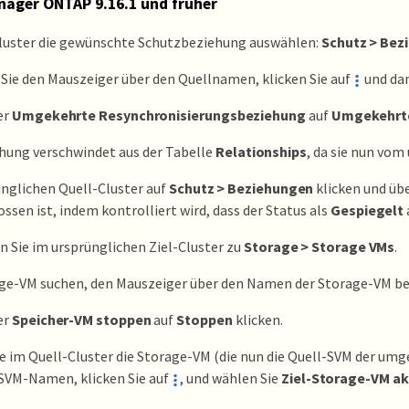
ager ONTAP 9.16.1 und früher
Cluster die gewünschte Schutzbeziehung auswählen:
Schutz > Bez
ie den Mauszeiger über den Quellnamen, klicken Sie auf
und da
er
Umgekehrte Resynchronisierungsbeziehung
auf
Umgekehrte
hung verschwindet aus der Tabelle
Relationships
, da sie nun vom
nglichen Quell-Cluster auf
Schutz > Beziehungen
klicken und üb
ssen ist, indem kontrolliert wird, dass der Status als
Gespiegelt
n Sie im ursprünglichen Ziel-Cluster zu
Storage > Storage VMs
.
age-VM suchen, den Mauszeiger über den Namen der Storage-VM b
er
Speicher-VM stoppen
auf
Stoppen
klicken.
e im Quell-Cluster die Storage-VM (die nun die Quell-SVM der um
 SVM-Namen, klicken Sie auf
, und wählen Sie
Ziel-Storage-VM ak