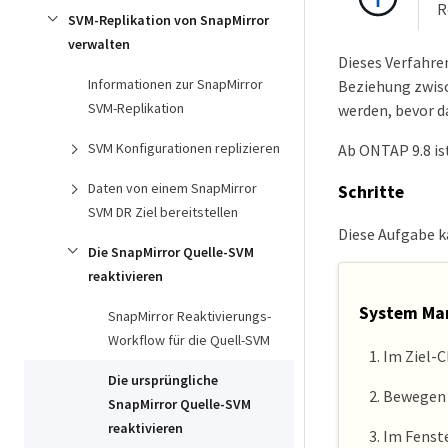
R
SVM-Replikation von SnapMirror
verwalten
Dieses Verfahren
Informationen zur SnapMirror
Beziehung zwisc
SVM-Replikation
werden, bevor d
SVM Konfigurationen replizieren
Ab ONTAP 9.8 is
Daten von einem SnapMirror
Schritte
SVM DR Ziel bereitstellen
Diese Aufgabe 
Die SnapMirror Quelle-SVM
reaktivieren
System Man
SnapMirror Reaktivierungs-
Workflow für die Quell-SVM
Im Ziel-
Die ursprüngliche
Bewegen S
SnapMirror Quelle-SVM
reaktivieren
Im Fenst