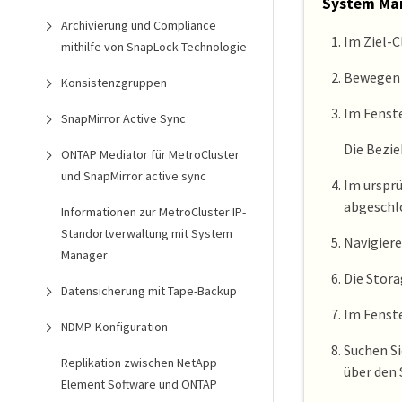
System Man
Archivierung und Compliance
Im Ziel-
mithilfe von SnapLock Technologie
Bewegen S
Konsistenzgruppen
Im Fenst
SnapMirror Active Sync
Die Bezie
ONTAP Mediator für MetroCluster
und SnapMirror active sync
Im ursprü
abgeschlo
Informationen zur MetroCluster IP-
Standortverwaltung mit System
Navigiere
Manager
Die Stor
Datensicherung mit Tape-Backup
Im Fenst
NDMP-Konfiguration
Suchen Si
Replikation zwischen NetApp
über den
Element Software und ONTAP