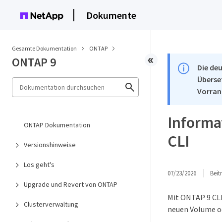
Dokumente
Gesamte Dokumentation
ONTAP
ONTAP 9
Die deu
Überse
Vorran
Informa
ONTAP Dokumentation
CLI
Versionshinweise
Los geht's
07/23/2026
Bei
Upgrade und Revert von ONTAP
Mit ONTAP 9 CLI-
Clusterverwaltung
neuen Volume od