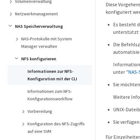
Volumenverwaltung
Diese Vorgehens
konfiguriert wer
Netzwerkmanagement
Es besteht d
NAS Speicherverwaltung
unterstützt 
NAS-Protokolle mit System
Die Befehlsz
Manager verwalten
automatisier
NFS konfigurieren
Information
Informationen zur NFS-
unter
"NAS-S
Konfiguration mit der CLI
Sie möchten
Informationen zum NFS-
Weitere Info
Konfigurationsworkflow
UNIX-Dateib
Vorbereitung
Sie verfügen
Konfiguration des NFS-Zugriffs
auf eine SVM
Für Einzelheit