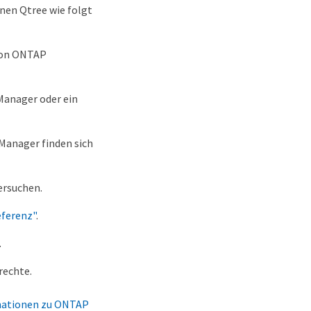
inen Qtree wie folgt
 von ONTAP
 Manager oder ein
Manager finden sich
ersuchen.
ferenz"
.
.
rechte.
mationen zu ONTAP