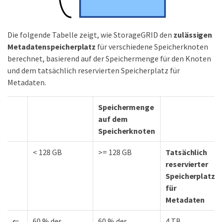
Die folgende Tabelle zeigt, wie StorageGRID den
zulässigen
Metadatenspeicherplatz
für verschiedene Speicherknoten
berechnet, basierend auf der Speichermenge für den Knoten
und dem tatsächlich reservierten Speicherplatz für
Metadaten.
Speichermenge
auf dem
Speicherknoten
< 128 GB
>= 128 GB
Tatsächlich
reservierter
Speicherplatz
für
Metadaten
⇐
60 % des
60 % des
4 TB