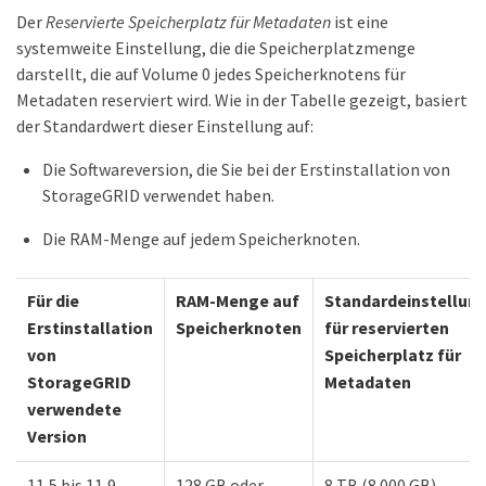
Der
Reservierte Speicherplatz für Metadaten
ist eine
systemweite Einstellung, die die Speicherplatzmenge
darstellt, die auf Volume 0 jedes Speicherknotens für
Metadaten reserviert wird. Wie in der Tabelle gezeigt, basiert
der Standardwert dieser Einstellung auf:
Die Softwareversion, die Sie bei der Erstinstallation von
StorageGRID verwendet haben.
Die RAM-Menge auf jedem Speicherknoten.
Für die
RAM-Menge auf
Standardeinstellun
Erstinstallation
Speicherknoten
für reservierten
von
Speicherplatz für
StorageGRID
Metadaten
verwendete
Version
11,5 bis 11,9
128 GB oder
8 TB (8.000 GB)