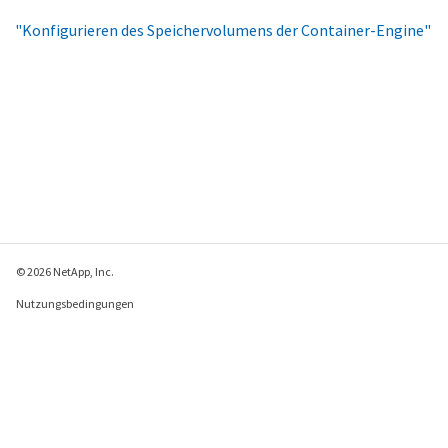
"Konfigurieren des Speichervolumens der Container-Engine"
© 2026 NetApp, Inc.
Nutzungsbedingungen
Datenschutzrichtlinie
Richtlinie zu Cookies
Cookie-Einstellungen
Feedback zu dieser Seite senden