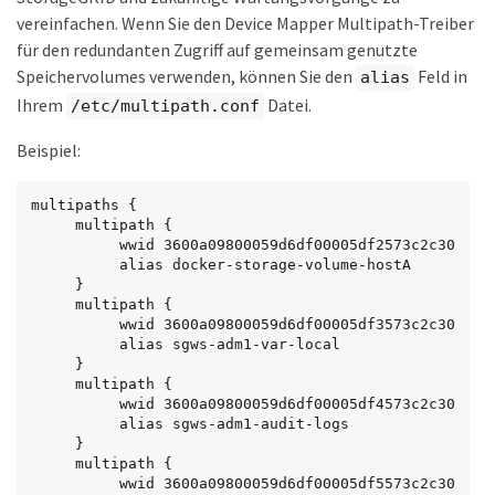
vereinfachen. Wenn Sie den Device Mapper Multipath-Treiber
für den redundanten Zugriff auf gemeinsam genutzte
Speichervolumes verwenden, können Sie den
Feld in
alias
Ihrem
Datei.
/etc/multipath.conf
Beispiel:
multipaths {

     multipath {

          wwid 3600a09800059d6df00005df2573c2c30

          alias docker-storage-volume-hostA

     }

     multipath {

          wwid 3600a09800059d6df00005df3573c2c30

          alias sgws-adm1-var-local

     }

     multipath {

          wwid 3600a09800059d6df00005df4573c2c30

          alias sgws-adm1-audit-logs

     }

     multipath {

          wwid 3600a09800059d6df00005df5573c2c30
