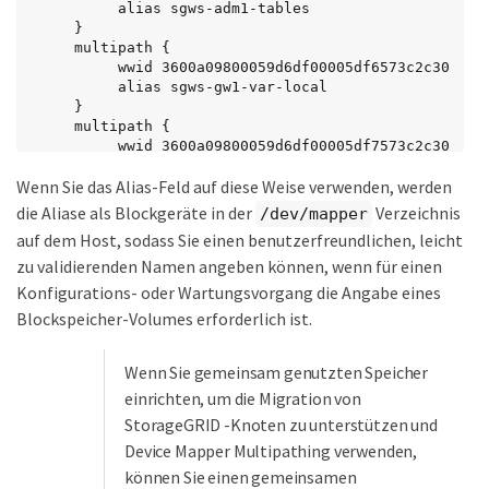
          alias sgws-adm1-tables

     }

     multipath {

          wwid 3600a09800059d6df00005df6573c2c30

          alias sgws-gw1-var-local

     }

     multipath {

          wwid 3600a09800059d6df00005df7573c2c30

          alias sgws-sn1-var-local

Wenn Sie das Alias-Feld auf diese Weise verwenden, werden
     }

     multipath {

die Aliase als Blockgeräte in der
Verzeichnis
/dev/mapper
          wwid 3600a09800059d6df00005df7573c2c30

auf dem Host, sodass Sie einen benutzerfreundlichen, leicht
          alias sgws-sn1-rangedb-0

zu validierenden Namen angeben können, wenn für einen
     }

     …
Konfigurations- oder Wartungsvorgang die Angabe eines
Blockspeicher-Volumes erforderlich ist.
Wenn Sie gemeinsam genutzten Speicher
einrichten, um die Migration von
StorageGRID -Knoten zu unterstützen und
Device Mapper Multipathing verwenden,
können Sie einen gemeinsamen