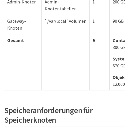
Admin-Knoten
Admin-
1
200 GB
Knotentabellen
Gateway-
`/var/local`Volumen
1
90 GB
Knoten
Gesamt
9
Contain
300 GB
System
670 GB
Objektd
12.000 
Speicheranforderungen für
Speicherknoten