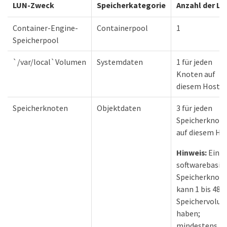
LUN-Zweck
Speicherkategorie
Anzahl der L
Container-Engine-
Containerpool
1
Speicherpool
`/var/local`Volumen
Systemdaten
1 für jeden
Knoten auf
diesem Host
Speicherknoten
Objektdaten
3 für jeden
Speicherknot
auf diesem Ho
Hinweis:
Ein
softwarebasie
Speicherknot
kann 1 bis 48
Speichervolu
haben;
mindestens 3