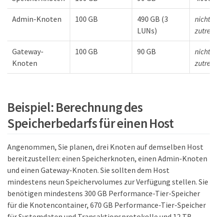
Admin-Knoten
100 GB
490 GB (3
nicht
LUNs)
zutref
Gateway-
100 GB
90 GB
nicht
Knoten
zutref
Beispiel: Berechnung des
Speicherbedarfs für einen Host
Angenommen, Sie planen, drei Knoten auf demselben Host
bereitzustellen: einen Speicherknoten, einen Admin-Knoten
und einen Gateway-Knoten. Sie sollten dem Host
mindestens neun Speichervolumes zur Verfügung stellen. Sie
benötigen mindestens 300 GB Performance-Tier-Speicher
für die Knotencontainer, 670 GB Performance-Tier-Speicher
für Systemdaten und Transaktionsprotokolle und 12 TB