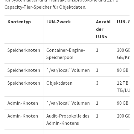
Capacity-Tier-Speicher für Objektdaten.
Knotentyp
LUN-Zweck
Anzahl
LUN-Gr
der
LUNs
Speicherknoten
Container-Engine-
1
300 GB 
Speicherpool
GB/Kno
Speicherknoten
`/var/local`Volumen
1
90 GB
Speicherknoten
Objektdaten
3
12 TB (4
TB/LUN
Admin-Knoten
`/var/local`Volumen
1
90 GB
Admin-Knoten
Audit-Protokolle des
1
200 GB
Admin-Knotens