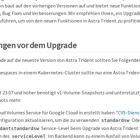
on baut auf den vorherigen Versionen auf und bietet neue Funkti
 Bug Fixes und Verbesserungen. Wir empfehlen Ihnen, ein Upgra
uführen, um von den neuen Funktionen in Astra Trident zu profitie
ngen vor dem Upgrade
de auf die neueste Version von Astra Trident sollten Sie Folgende
espaces in einem Kubernetes-Cluster sollte nur eine Astra Trident
t 23.07 und höher benötigt v1-Volume-Snapshots und unterstützt
ots mehr.
ud Volumes Service für Google Cloud in erstellt haben
"CVS-Diens
figuration aktualisieren, um die zu verwenden
Ode
standardsw
Service-Level beim Upgrade von Astra Trident 
dantstandardsw
n des
Im Backend kann zu einem Ausfall von Volu
serviceLevel