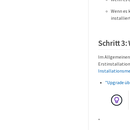
Wenn es k
installier
Schritt 3
Im Allgemeinen 
Erstinstallatio
Installationsm
"Upgrade üb
*