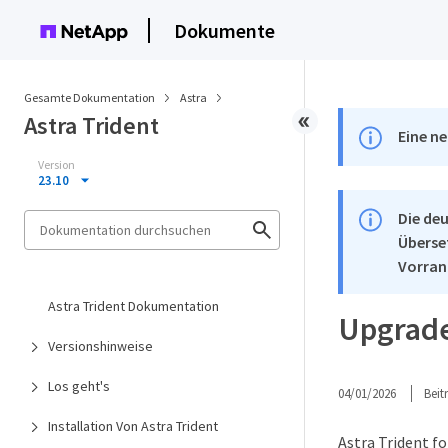
Dokumente
Gesamte Dokumentation
Astra
Astra Trident
Eine ne
Version
23.10
Die deu
Überse
Vorran
Astra Trident Dokumentation
Upgrade
Versionshinweise
Los geht's
04/01/2026
Bei
Installation Von Astra Trident
Astra Trident fo