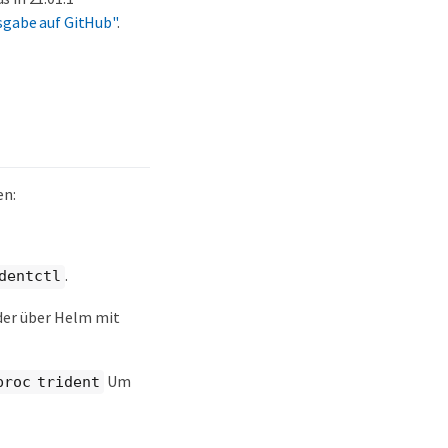
usgabe auf GitHub"
.
en:
.
dentctl
der über Helm mit
Um
proc trident