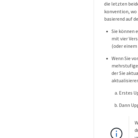
die letzten bei
konvention, wo "
basierend auf de
Sie können e
mit vier Ver
(oder einem 
Wenn Sie von
mehrstufiges
der Sie aktu
aktualisiere
Erstes Up
Dann Upg
W
d
v