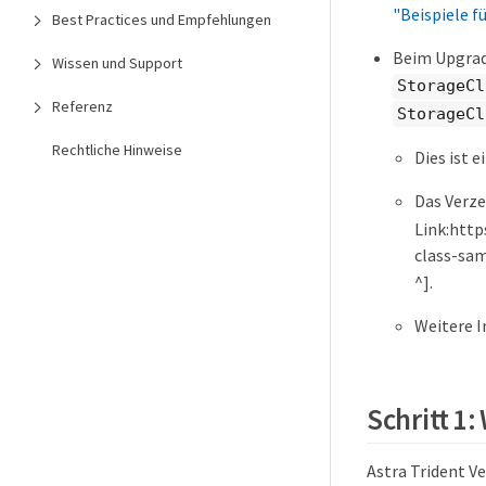
"Beispiele f
Best Practices und Empfehlungen
Beim Upgrade
Wissen und Support
StorageCl
Referenz
StorageCl
Rechtliche Hinweise
Dies ist e
Das Verze
Link:http
class-sam
^].
Weitere I
Schritt 1:
Astra Trident V