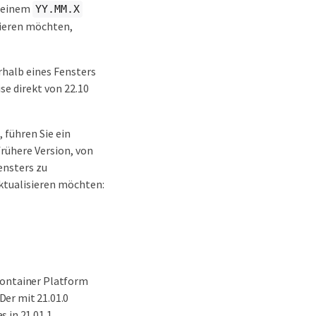
n einem
YY.MM.X
isieren möchten,
erhalb eines Fensters
se direkt von 22.10
 führen Sie ein
rühere Version, von
ensters zu
aktualisieren möchten:
Container Platform
 Der mit 21.01.0
 in 21.01.1