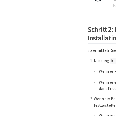
b
Schritt 2
Installat
So ermitteln Sie
Nutzung
ku
Wenn es k
Wenn es e
dem Tride
Wenn ein Be
festzustelle
Wenn es e