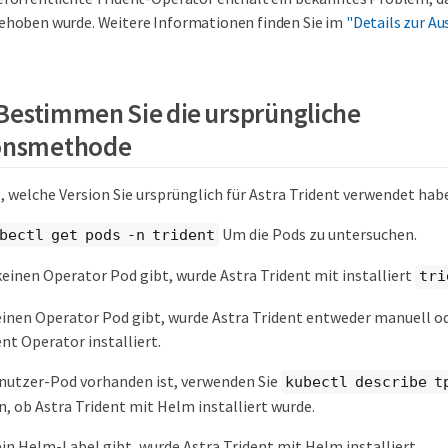
ehoben wurde. Weitere Informationen finden Sie im
"Details zur A
: Bestimmen Sie die ursprüngliche
ionsmethode
, welche Version Sie ursprünglich für Astra Trident verwendet hab
Um die Pods zu untersuchen.
bectl get pods -n trident
einen Operator Pod gibt, wurde Astra Trident mit installiert
tri
inen Operator Pod gibt, wurde Astra Trident entweder manuell o
nt Operator installiert.
nutzer-Pod vorhanden ist, verwenden Sie
kubectl describe t
n, ob Astra Trident mit Helm installiert wurde.
in Helm-Label gibt, wurde Astra Trident mit Helm installiert.