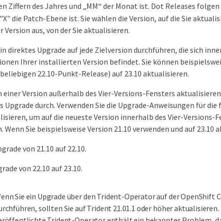
den Ziffern des Jahres und „MM“ der Monat ist. Dot Releases folge
X" die Patch-Ebene ist. Sie wählen die Version, auf die Sie aktual
r Version aus, von der Sie aktualisieren.
in direktes Upgrade auf jede Zielversion durchführen, die sich inn
sionen Ihrer installierten Version befindet. Sie können beispielswei
beliebigen 22.10-Punkt-Release) auf 23.10 aktualisieren.
 einer Version außerhalb des Vier-Versions-Fensters aktualisieren,
 Upgrade durch. Verwenden Sie die Upgrade-Anweisungen für die f
alisieren, um auf die neueste Version innerhalb des Vier-Versions-F
n. Wenn Sie beispielsweise Version 21.10 verwenden und auf 23.10 
grade von 21.10 auf 22.10.
rade von 22.10 auf 23.10.
enn Sie ein Upgrade über den Trident-Operator auf der OpenShift 
urchführen, sollten Sie auf Trident 21.01.1 oder höher aktualisieren.
eröffentlichte Trident-Operator enthält ein bekanntes Problem, das