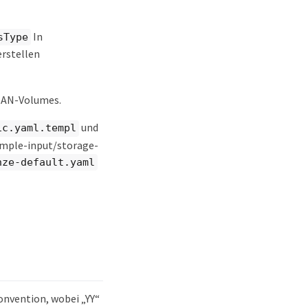
In
sType
erstellen
SAN-Volumes.
und
ic.yaml.templ
ample-input/storage-
nze-default.yaml
vention, wobei „YY“