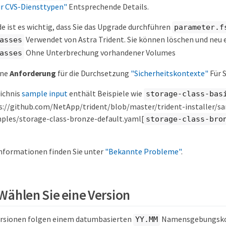
ür CVS-Diensttypen"
Entsprechende Details.
 ist es wichtig, dass Sie das Upgrade durchführen
parameter.f
Verwendet von Astra Trident. Sie können löschen und neu 
asses
Ohne Unterbrechung vorhandener Volumes
asses
ine
Anforderung
für die Durchsetzung
"Sicherheitskontexte"
Für 
ichnis
sample input
enthält Beispiele wie
storage-class-bas
s://github.com/NetApp/trident/blob/master/trident-installer/s
ples/storage-class-bronze-default.yaml[
storage-class-bro
nformationen finden Sie unter
"Bekannte Probleme"
.
 Wählen Sie eine Version
ersionen folgen einem datumbasierten
Namensgebungskon
YY.MM