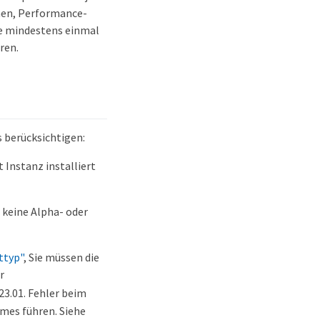
onen, Performance-
de mindestens einmal
ren.
s berücksichtigen:
 Instanz installiert
 keine Alpha- oder
ttyp"
, Sie müssen die
r
23.01. Fehler beim
mes führen. Siehe