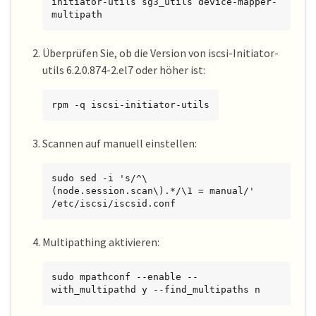
initiator-utils sg3_utils device-mapper-
multipath
Überprüfen Sie, ob die Version von iscsi-Initiator-
utils 6.2.0.874-2.el7 oder höher ist:
rpm -q iscsi-initiator-utils
Scannen auf manuell einstellen:
sudo sed -i 's/^\
(node.session.scan\).*/\1 = manual/' 
/etc/iscsi/iscsid.conf
Multipathing aktivieren:
sudo mpathconf --enable --
with_multipathd y --find_multipaths n