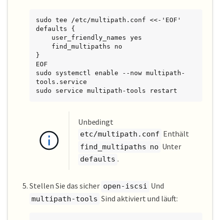
sudo tee /etc/multipath.conf <<-'EOF'

defaults {

    user_friendly_names yes

    find_multipaths no

}

EOF

sudo systemctl enable --now multipath-
tools.service

sudo service multipath-tools restart
Unbedingt
Enthält
etc/multipath.conf
Unter
find_multipaths no
.
defaults
Stellen Sie das sicher
Und
open-iscsi
Sind aktiviert und läuft:
multipath-tools