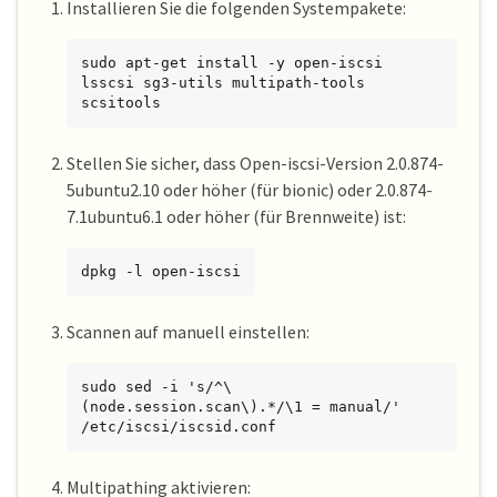
Installieren Sie die folgenden Systempakete:
sudo apt-get install -y open-iscsi 
lsscsi sg3-utils multipath-tools 
scsitools
Stellen Sie sicher, dass Open-iscsi-Version 2.0.874-
5ubuntu2.10 oder höher (für bionic) oder 2.0.874-
7.1ubuntu6.1 oder höher (für Brennweite) ist:
dpkg -l open-iscsi
Scannen auf manuell einstellen:
sudo sed -i 's/^\
(node.session.scan\).*/\1 = manual/' 
/etc/iscsi/iscsid.conf
Multipathing aktivieren: