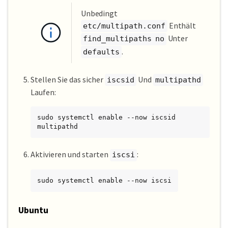
Unbedingt
Enthält
etc/multipath.conf
Unter
find_multipaths no
.
defaults
Stellen Sie das sicher
Und
iscsid
multipathd
Laufen:
sudo systemctl enable --now iscsid 
multipathd
Aktivieren und starten
:
iscsi
sudo systemctl enable --now iscsi
Ubuntu