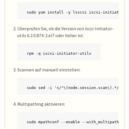
sudo yum install -y lsscsi iscsi-initiator-u
Überprüfen Sie, ob die Version von iscsi-Initiator-
utils 6.2.0.874-2.el7 oder höher ist:
rpm -q iscsi-initiator-utils
Scannen auf manuell einstellen:
sudo sed -i 's/^\(node.session.scan\).*/\1 =
Multipathing aktivieren:
sudo mpathconf --enable --with_multipathd y 