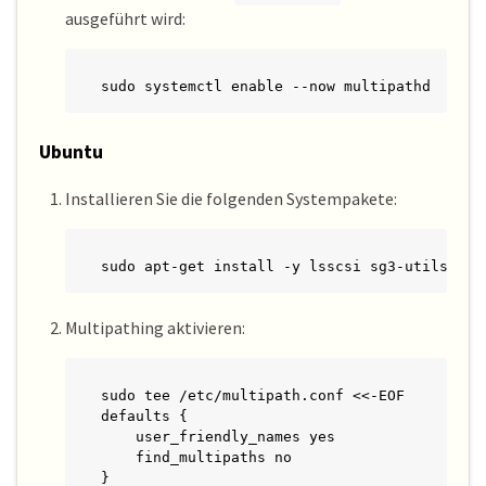
ausgeführt wird:
sudo systemctl enable --now multipathd
Ubuntu
Installieren Sie die folgenden Systempakete:
sudo apt-get install -y lsscsi sg3-utils mul
Multipathing aktivieren:
sudo tee /etc/multipath.conf <<-EOF

defaults {

    user_friendly_names yes

    find_multipaths no

}
