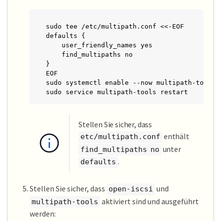
sudo tee /etc/multipath.conf <<-EOF

defaults {

    user_friendly_names yes

    find_multipaths no

}

EOF

sudo systemctl enable --now multipath-tools.s
sudo service multipath-tools restart
Stellen Sie sicher, dass
enthält
etc/multipath.conf
unter
find_multipaths no
.
defaults
Stellen Sie sicher, dass
und
open-iscsi
aktiviert sind und ausgeführt
multipath-tools
werden: