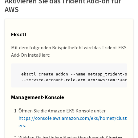
Aktivieren Sie das Trident Add-on für
AWS
Eksctl
Mit dem folgenden Beispielbefehl wird das Trident EKS
Add-On installiert:
eksctl create addon --name netapp_trident-opera
--service-account-role-arn arn:aws:iam::<accoun
Management-Konsole
Öffnen Sie die Amazon EKS Konsole unter
https://console.aws.amazon.com/eks/home#/clust
ers
.
Wählen Sie im linken Navigationsbereich
Cluster