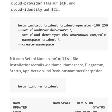
Flag auf
, und
cloud-provider
$CP
auf
:
cloud-identity
$CI
helm install trident trident-operator-100.2502.
--set cloudProvider="AWS" \

--set cloudIdentity="'eks.amazonaws.com/role-ar
--namespace trident \

--create-namespace
Mit dem Befehl können
Sie
helm list
Installationsdetails wie Name, Namespace, Diagramm,
Status, App-Version und Revisionsnummer überprüfen.
helm list -n trident
NAME                NAMESPACE   REVISION    
UPDATED                                 STATUS       
CHART                          APP VERSION
