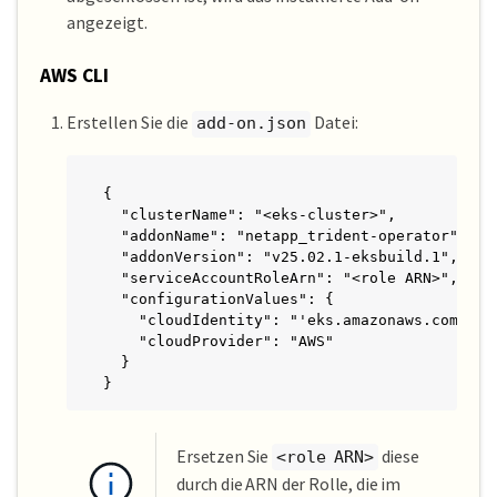
angezeigt.
AWS CLI
Erstellen Sie die
Datei:
add-on.json
{

  "clusterName": "<eks-cluster>",

  "addonName": "netapp_trident-operator",

  "addonVersion": "v25.02.1-eksbuild.1",

  "serviceAccountRoleArn": "<role ARN>",

  "configurationValues": {

    "cloudIdentity": "'eks.amazonaws.com/role
    "cloudProvider": "AWS"

  }

}
Ersetzen Sie
diese
<role ARN>
durch die ARN der Rolle, die im