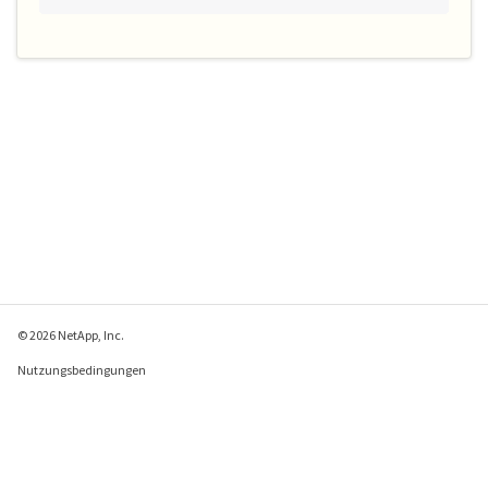
© 2026 NetApp, Inc.
Nutzungsbedingungen
Datenschutzrichtlinie
Richtlinie zu Cookies
Cookie-Einstellungen