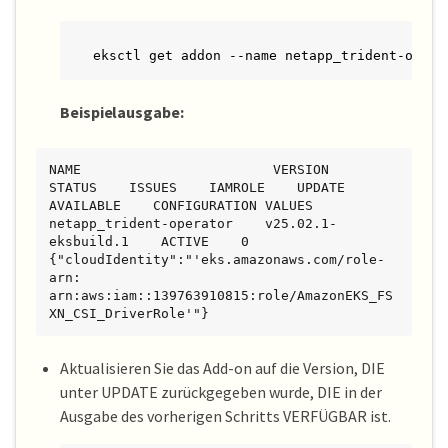
eksctl get addon --name netapp_trident-opera
Beispielausgabe:
NAME                        VERSION             
STATUS    ISSUES    IAMROLE    UPDATE 
AVAILABLE    CONFIGURATION VALUES

netapp_trident-operator    v25.02.1-
eksbuild.1    ACTIVE    0       
{"cloudIdentity":"'eks.amazonaws.com/role-
arn: 
arn:aws:iam::139763910815:role/AmazonEKS_FS
XN_CSI_DriverRole'"}
Aktualisieren Sie das Add-on auf die Version, DIE
unter UPDATE zurückgegeben wurde, DIE in der
Ausgabe des vorherigen Schritts VERFÜGBAR ist.