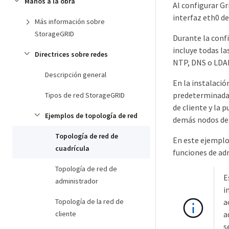
Manos a la obra
Al configurar Gr
interfaz eth0 de
Más información sobre
StorageGRID
Durante la confi
incluye todas la
Directrices sobre redes
NTP, DNS o LDA
Descripción general
En la instalació
predeterminada d
Tipos de red StorageGRID
de cliente y la 
Ejemplos de topología de red
demás nodos de 
Topología de red de
En este ejemplo,
cuadrícula
funciones de ad
Topología de red de
E
administrador
i
Topología de la red de
a
cliente
a
s