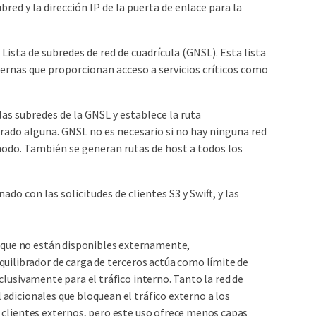
bred y la dirección IP de la puerta de enlace para la
Lista de subredes de red de cuadrícula (GNSL). Esta lista
xternas que proporcionan acceso a servicios críticos como
 las subredes de la GNSL y establece la ruta
urado alguna. GNSL no es necesario si no hay ninguna red
l nodo. También se generan rutas de host a todos los
do con las solicitudes de clientes S3 y Swift, y las
 que no están disponibles externamente,
uilibrador de carga de terceros actúa como límite de
xclusivamente para el tráfico interno. Tanto la red de
 adicionales que bloquean el tráfico externo a los
de clientes externos, pero este uso ofrece menos capas