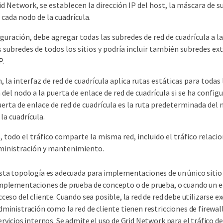
id Network, se establecen la dirección IP del host, la máscara de su
 cada nodo de la cuadrícula.
guración, debe agregar todas las subredes de red de cuadrícula a la 
s subredes de todos los sitios y podría incluir también subredes e
P.
n, la interfaz de red de cuadrícula aplica rutas estáticas para todas
el nodo a la puerta de enlace de red de cuadrícula si se ha config
puerta de enlace de red de cuadrícula es la ruta predeterminada de
la cuadrícula.
 todo el tráfico comparte la misma red, incluido el tráfico relaciona
ministración y mantenimiento.
sta topología es adecuada para implementaciones de un único sitio
mplementaciones de prueba de concepto o de prueba, o cuando un eq
cceso del cliente. Cuando sea posible, la red de red debe utilizarse e
dministración como la red de cliente tienen restricciones de firewall
ervicios internos. Se admite el uso de Grid Network para el tráfico 