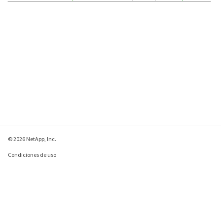
© 2026 NetApp, Inc.
Condiciones de uso
Política de privacidad
Política de cookies
Configuración de
cookies