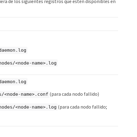
era de los siguientes registros que estén disponibles en
daemon.log
nodes/<node-name>.log
daemon.log
(para cada nodo fallido)
s/<node-name>.conf
(para cada nodo fallido;
nodes/<node-name>.log