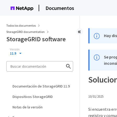
Documentos
Todos los documentos
StorageGRID documentation
Hay di
StorageGRID software
Versión
11.9
Se pro
inconsi
Solucio
Documentación de StorageGRID 11.9
Dispositivos StorageGRID
10/01/2025
Notas de la versión
Si encuentra err
registro y comu