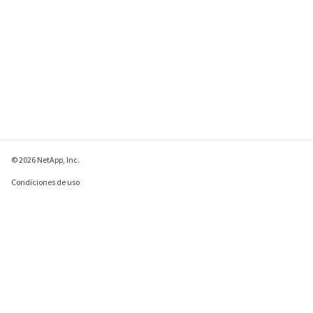
© 2026 NetApp, Inc.
Condiciones de uso
Política de privacidad
Política de cookies
Configuración de
cookies
Enviar comentarios sobre esta página