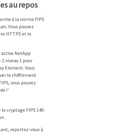
es au repos
forme à la norme FIPS
ues. Vous pouvez
ons HTTPS et le
er active NetApp
-2 niveau 1 pour
App Element. Vous
er le chiffrement
FIPS, vous pouvez
de l'
 le cryptage FIPS 140-
n .
stant, reportez-vous à