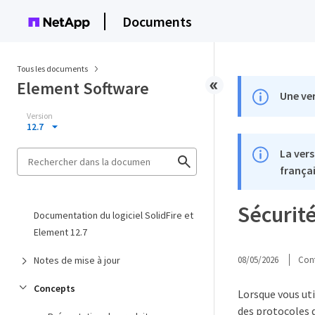
Documents
Tous les documents
Element Software
Une ver
Version
12.7
La vers
françai
Sécurit
Documentation du logiciel SolidFire et
Element 12.7
Notes de mise à jour
08/05/2026
Cont
Concepts
Lorsque vous ut
des protocoles d