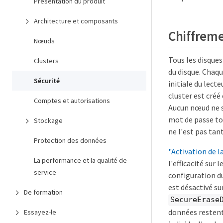
Présentation du produit
Architecture et composants
Chiffreme
Nœuds
Tous les disques
Clusters
du disque. Chaque
Sécurité
initiale du lect
cluster est créé
Comptes et autorisations
Aucun nœud ne st
mot de passe tou
Stockage
ne l'est pas tan
Protection des données
"Activation de l
La performance et la qualité de
l'efficacité sur 
service
configuration du
est désactivé sur
De formation
SecureErase
données restent 
Essayez-le