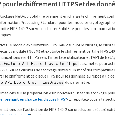
2 pour le chiffrement HTTPS et des donné
 stockage NetApp SolidFire prennent en charge le chiffrement con
information Processing Standard) pour les modules cryptographiq
ormité FIPS 140-2 sur votre cluster SolidFire pour les communicati
isques.
ivez le mode d'exploitation FIPS 140-2 sur votre cluster, le clust
curity module (NCSM) et exploite le chiffrement certifié FIPS 140
unications via HTTPS vers l'interface utilisateur et l'API de Net
paramètre pour activ
leFeature`API Element avec le `fips
2-2. Sur les clusters de stockage dotés d'un matériel compatible 
r le chiffrement de disque FIPS pour les données au repos à l'aide 
du paramètre.
e`API Element et `FipsDrives
rmations sur la préparation d'un nouveau cluster de stockage pour
ter prenant en charge les disques FIPS"
-2, reportez-vous à la sectio
rmations sur l'activation de FIPS 140-2 sur un cluster préparé exi