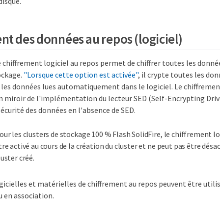
disque.
nt des données au repos (logiciel)
 chiffrement logiciel au repos permet de chiffrer toutes les donnée
ockage.
"Lorsque cette option est activée"
, il crypte toutes les do
les données lues automatiquement dans le logiciel. Le chiffrement
n miroir de l'implémentation du lecteur SED (Self-Encrypting Driv
sécurité des données en l'absence de SED.
our les clusters de stockage 100 % Flash SolidFire, le chiffrement lo
tre activé au cours de la création du cluster et ne peut pas être désac
luster créé.
gicielles et matérielles de chiffrement au repos peuvent être util
 en association.