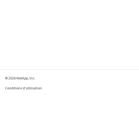
© 2026 NetApp, Inc.
Conditions d'utilisation
Déclaration de
confidentialité
Déclaration sur les
cookies
Paramètres des cookies