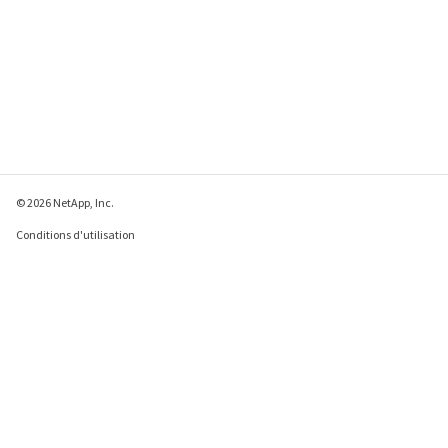
© 2026 NetApp, Inc.
Conditions d'utilisation
Déclaration de
confidentialité
Déclaration sur les
cookies
Paramètres des cookies
Envoyer des commentaires à propos de cette page