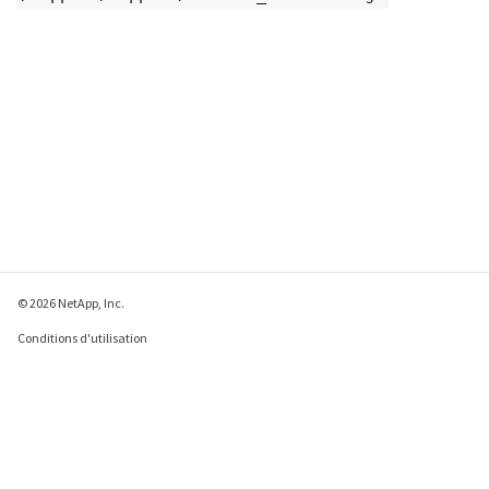
© 2026 NetApp, Inc.
Conditions d'utilisation
Déclaration de
confidentialité
Déclaration sur les
cookies
Paramètres des cookies