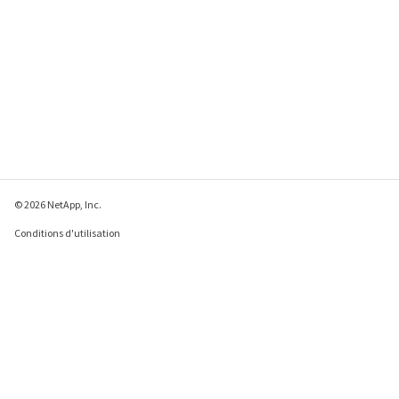
© 2026 NetApp, Inc.
Conditions d'utilisation
Déclaration de
confidentialité
Déclaration sur les
cookies
Paramètres des cookies
Envoyer des commentaires à propos de cette page