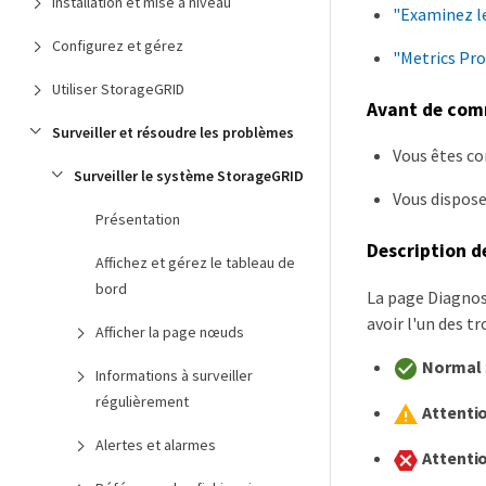
Installation et mise à niveau
"Examinez l
Configurez et gérez
"Metrics Pr
Utiliser StorageGRID
Avant de co
Surveiller et résoudre les problèmes
Vous êtes co
Surveiller le système StorageGRID
Vous dispose
Présentation
Description d
Affichez et gérez le tableau de
bord
La page Diagnost
avoir l'un des tr
Afficher la page nœuds
Normal
Informations à surveiller
régulièrement
Attenti
Alertes et alarmes
Attenti