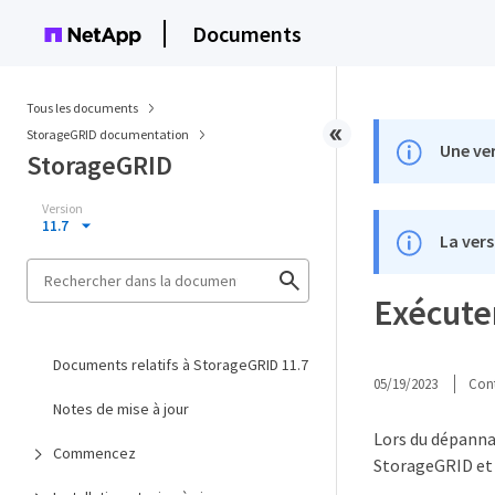
Documents
Tous les documents
StorageGRID documentation
Une ver
StorageGRID
Version
11.7
La vers
Exécuter
Documents relatifs à StorageGRID 11.7
05/19/2023
Cont
Notes de mise à jour
Lors du dépanna
Commencez
StorageGRID et 