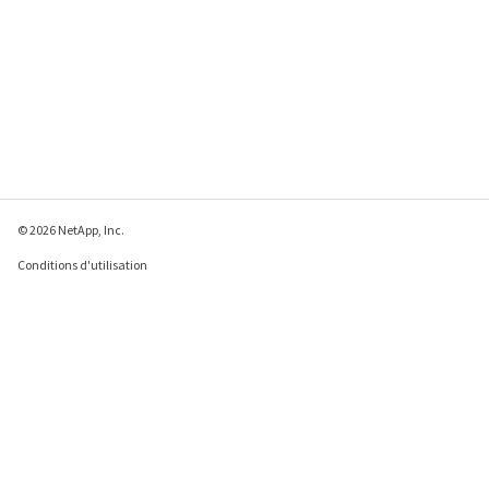
© 2026 NetApp, Inc.
Conditions d'utilisation
Déclaration de
confidentialité
Déclaration sur les
cookies
Paramètres des cookies
Envoyer des commentaires à propos de cette page