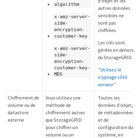
d'objet et les
algorithm
autres données
sensibles ne
x-amz-server-
sont pas
side-
encryption-
chiffrées.
customer-key
Les clés sont
x-amz-server-
gérées en dehors
side-
du StorageGRID.
encryption-
customer-key-
"Utilisez le
MD5
cryptage côté
serveur"
Chiffrement de
Vous utilisez une
Toutes les
volume ou de
méthode de
données d'objet,
datastore
chiffrement autres
de métadonnées
externe
que StorageGRID
et de
pour chiffrer un
configuration du
volume ou un
système, en