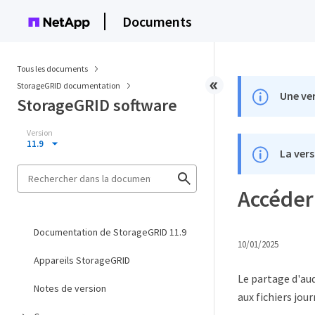
Documents
Tous les documents
StorageGRID documentation
Une ver
StorageGRID software
Version
11.9
La vers
Accéder 
Documentation de StorageGRID 11.9
10/01/2025
Appareils StorageGRID
Le partage d'au
Notes de version
aux fichiers jou