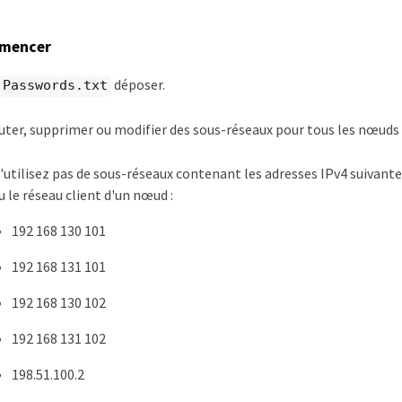
mmencer
déposer.
Passwords.txt
ter, supprimer ou modifier des sous-réseaux pour tous les nœuds d
'utilisez pas de sous-réseaux contenant les adresses IPv4 suivantes
u le réseau client d'un nœud :
192 168 130 101
192 168 131 101
192 168 130 102
192 168 131 102
198.51.100.2