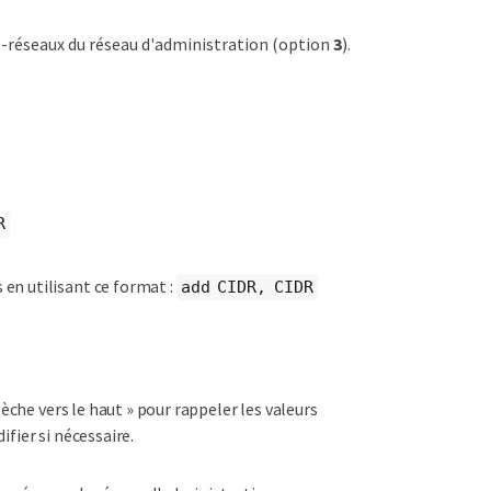
s-réseaux du réseau d'administration (option
3
).
R
en utilisant ce format :
add CIDR, CIDR
lèche vers le haut » pour rappeler les valeurs
ifier si nécessaire.