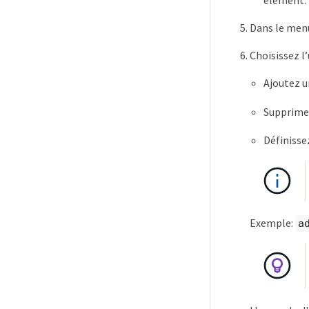
élément.
Dans le menu
Choisissez l
Ajoutez u
Supprime
Définisse
Exemple:
a