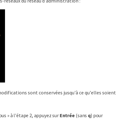
us-réseaux du réseau d'administration :
modifications sont conservées jusqu'à ce qu'elles soient
us » à l'étape 2, appuyez sur
Entrée
(sans
q
) pour