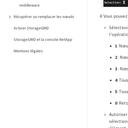
middleware
Vous pouvez 
Récupérer ou remplacer les nœuds
Sélection
Activer StorageGRID
l'opérati
StorageGRID et la console NetApp
1
: Nœu
Mentions légales
2
: Nœu
3
: Nœu
4
: Tou
5
: Tou
0
: Ret
Autoriser
sélection