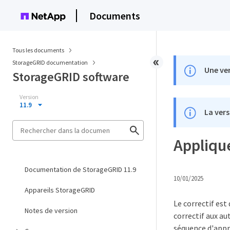
Documents
Tous les documents
StorageGRID documentation
Une ver
StorageGRID software
Version
11.9
La vers
Applique
Documentation de StorageGRID 11.9
10/01/2025
Appareils StorageGRID
Le correctif es
Notes de version
correctif aux au
séquence d'appro