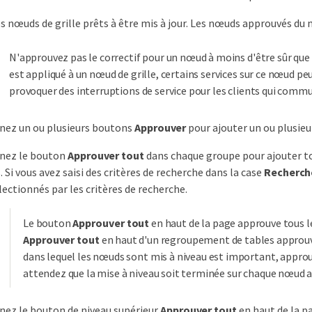
s nœuds de grille prêts à être mis à jour. Les nœuds approuvés du
N'approuvez pas le correctif pour un nœud à moins d'être sûr que l
est appliqué à un nœud de grille, certains services sur ce nœud 
provoquer des interruptions de service pour les clients qui comm
nez un ou plusieurs boutons
Approuver
pour ajouter un ou plusieur
nnez le bouton
Approuver tout
dans chaque groupe pour ajouter to
. Si vous avez saisi des critères de recherche dans la case
Recherch
ectionnés par les critères de recherche.
Le bouton
Approuver tout
en haut de la page approuve tous l
Approuver tout
en haut d'un regroupement de tables approuve
dans lequel les nœuds sont mis à niveau est important, appro
attendez que la mise à niveau soit terminée sur chaque nœud a
nez le bouton de niveau supérieur
Approuver tout
en haut de la pa