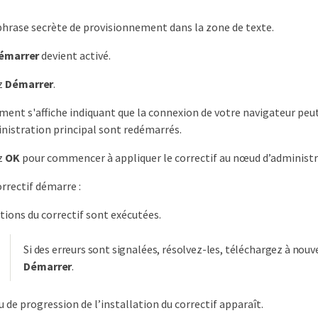
 phrase secrète de provisionnement dans la zone de texte.
émarrer
devient activé.
z
Démarrer
.
ment s'affiche indiquant que la connexion de votre navigateur peu
istration principal sont redémarrés.
z
OK
pour commencer à appliquer le correctif au nœud d’administra
orrectif démarre :
ations du correctif sont exécutées.
Si des erreurs sont signalées, résolvez-les, téléchargez à nouv
Démarrer
.
u de progression de l’installation du correctif apparaît.