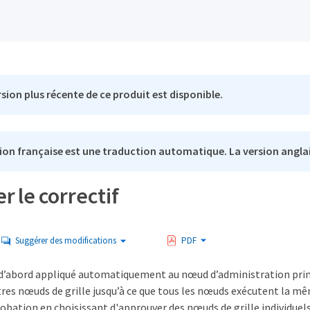
sion plus récente de ce produit est disponible.
ion française est une traduction automatique. La version anglai
r le correctif
Suggérer des modifications
PDF
t d’abord appliqué automatiquement au nœud d’administration princ
tres nœuds de grille jusqu’à ce que tous les nœuds exécutent la mê
bation en choisissant d'approuver des nœuds de grille individuels