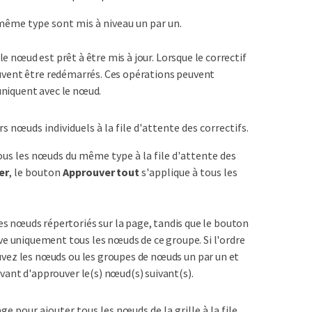
 même type sont mis à niveau un par un.
e nœud est prêt à être mis à jour. Lorsque le correctif
peuvent être redémarrés. Ces opérations peuvent
uniquent avec le nœud.
s nœuds individuels à la file d'attente des correctifs.
us les nœuds du même type à la file d'attente des
er
, le bouton
Approuver tout
s'applique à tous les
es nœuds répertoriés sur la page, tandis que le bouton
 uniquement tous les nœuds de ce groupe. Si l'ordre
uvez les nœuds ou les groupes de nœuds un par un et
vant d'approuver le(s) nœud(s) suivant(s).
ge pour ajouter tous les nœuds de la grille à la file