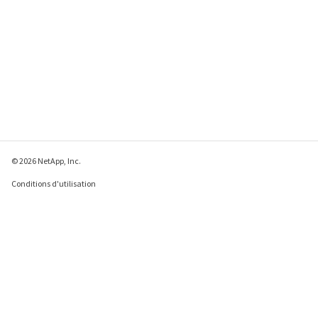
© 2026 NetApp, Inc.
Conditions d'utilisation
Déclaration de
confidentialité
Déclaration sur les
cookies
Paramètres des cookies
Envoyer des commentaires à propos de cette page