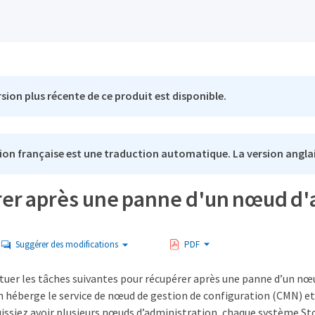
sion plus récente de ce produit est disponible.
ion française est une traduction automatique. La version anglai
er après une panne d'un nœud d'a
Suggérer des modifications
PDF
ctuer les tâches suivantes pour récupérer après une panne d’un nœ
n héberge le service de nœud de gestion de configuration (CMN) e
uissiez avoir plusieurs nœuds d’administration, chaque système S