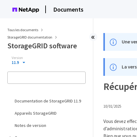
Documents
Tous les documents
StorageGRID documentation
Une ver
StorageGRID software
Version
11.9
La vers
Récupér
Documentation de StorageGRID 11.9
10/01/2025
Appareils StorageGRID
Vous devez effe
Notes de version
d’administratio
Bien que vous p