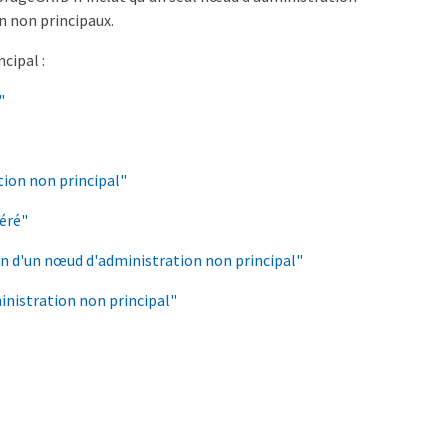
n non principaux.
cipal :
"
tion non principal"
péré"
on d'un nœud d'administration non principal"
inistration non principal"