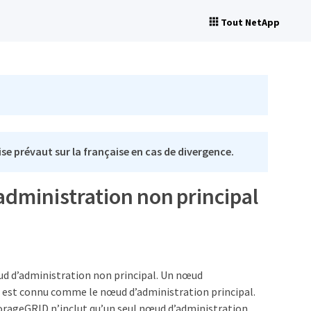
Tout NetApp
se prévaut sur la française en cas de divergence.
dministration non principal
ud d’administration non principal. Un nœud
t est connu comme le nœud d’administration principal.
torageGRID n’inclut qu’un seul nœud d’administration