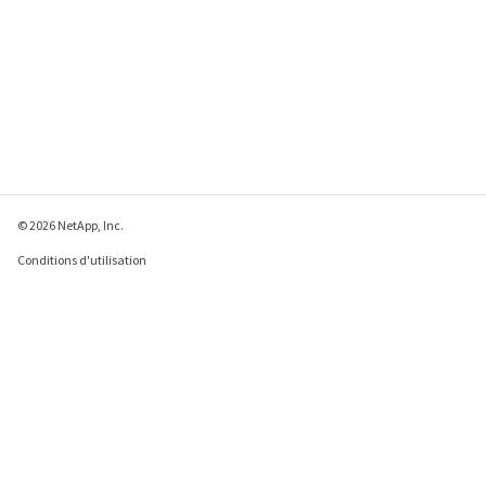
© 2026 NetApp, Inc.
Conditions d'utilisation
Déclaration de
confidentialité
Déclaration sur les
cookies
Paramètres des cookies
Envoyer des commentaires à propos de cette page