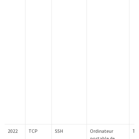
2022
TCP
SSH
Ordinateur
To
portable de