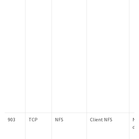
903
TCP
NFS
Client NFS
Nœ
d'