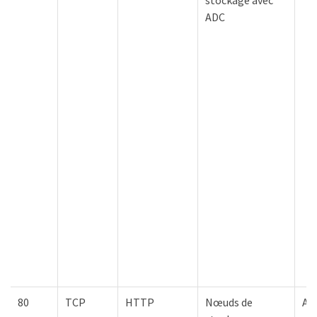
ADC
80
TCP
HTTP
Nœuds de
AW