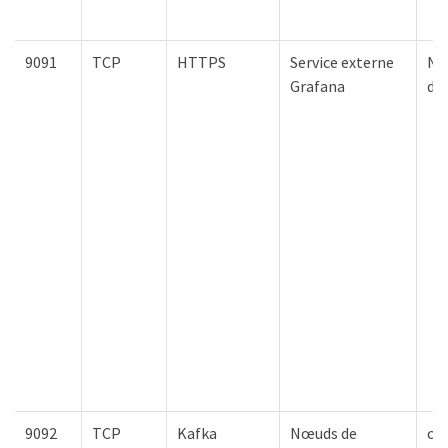
9091
TCP
HTTPS
Service externe
Nœ
Grafana
d'
9092
TCP
Kafka
Nœuds de
clu