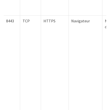
8443
TCP
HTTPS
Navigateur
Nœ
d'