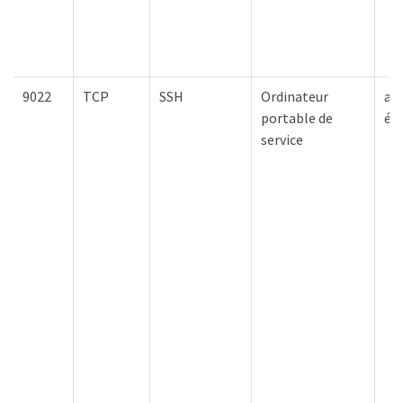
9022
TCP
SSH
Ordinateur
ap
portable de
él
service