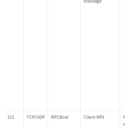
stockage
111
TCP/UDP
RPCBind
Client NFS
Nœ
d'