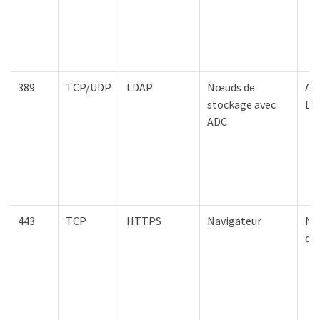
389
TCP/UDP
LDAP
Nœuds de
Act
stockage avec
Di
ADC
443
TCP
HTTPS
Navigateur
Nœ
d'