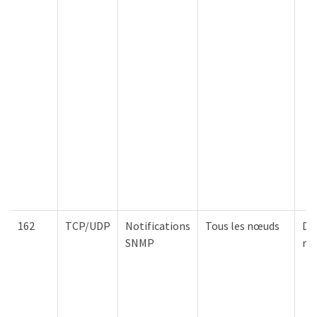
162
TCP/UDP
Notifications
Tous les nœuds
De
SNMP
not