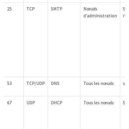
25
TCP
SMTP
Nœuds
Ser
d'administration
me
53
TCP/UDP
DNS
Tous les nœuds
se
67
UDP
DHCP
Tous les nœuds
Se