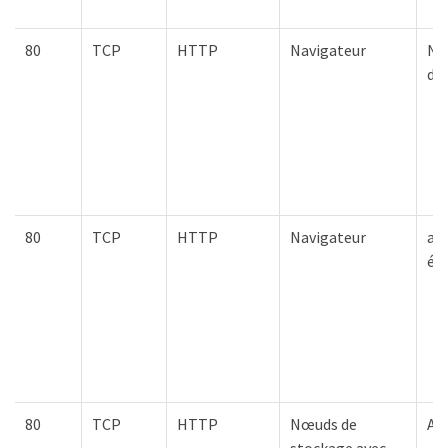
80
TCP
HTTP
Navigateur
Nœ
d'
80
TCP
HTTP
Navigateur
ap
él
80
TCP
HTTP
Nœuds de
AW
stockage avec