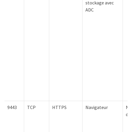
stockage avec
ADC
9443
TCP
HTTPS
Navigateur
Nœ
d'