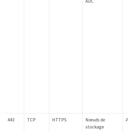
ADC
443
TCP
HTTPS
Nœuds de
AW
stockage