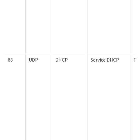
68
UDP
DHCP
Service DHCP
To