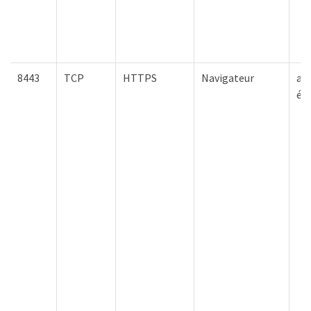
8443
TCP
HTTPS
Navigateur
ap
él