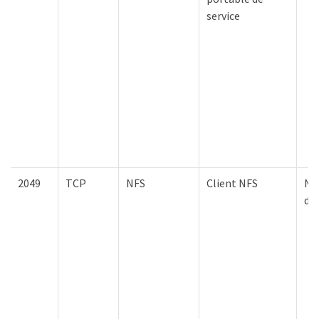
service
2049
TCP
NFS
Client NFS
Nœ
d'