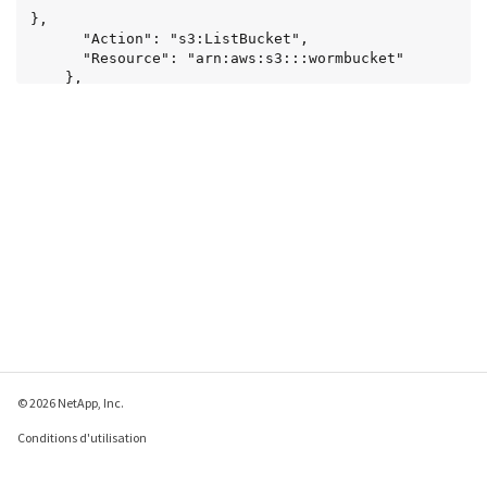
},

      "Action": "s3:ListBucket",

      "Resource": "arn:aws:s3:::wormbucket"

    },

    {

      "Effect": "Allow",

      "Principal": {

        "AWS": 
"arn:aws:iam::95390887230002558202:federated-
group/SomeGroup"

},

      "Action": "s3:*",

      "Resource": "arn:aws:s3:::wormbucket/*"

    }

  ]

}
© 2026 NetApp, Inc.
Conditions d'utilisation
Déclaration de