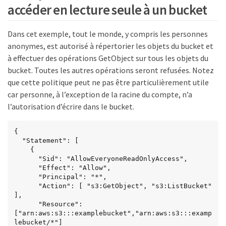
accéder en lecture seule à un bucket
Dans cet exemple, tout le monde, y compris les personnes
anonymes, est autorisé à répertorier les objets du bucket et
à effectuer des opérations GetObject sur tous les objets du
bucket. Toutes les autres opérations seront refusées. Notez
que cette politique peut ne pas être particulièrement utile
car personne, à l’exception de la racine du compte, n’a
l’autorisation d’écrire dans le bucket.
{

  "Statement": [

    {

      "Sid": "AllowEveryoneReadOnlyAccess",

      "Effect": "Allow",

      "Principal": "*",

      "Action": [ "s3:GetObject", "s3:ListBucket" 
],

      "Resource": 
["arn:aws:s3:::examplebucket","arn:aws:s3:::examp
lebucket/*"]
