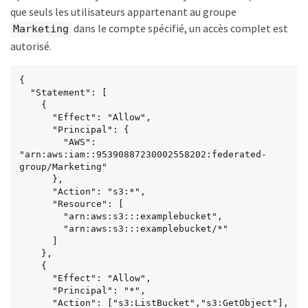
que seuls les utilisateurs appartenant au groupe
dans le compte spécifié, un accès complet est
Marketing
autorisé.
{

  "Statement": [

    {

      "Effect": "Allow",

      "Principal": {

        "AWS": 
"arn:aws:iam::95390887230002558202:federated-
group/Marketing"

      },

      "Action": "s3:*",

      "Resource": [

        "arn:aws:s3:::examplebucket",

        "arn:aws:s3:::examplebucket/*"

      ]

    },

    {

      "Effect": "Allow",

      "Principal": "*",

      "Action": ["s3:ListBucket","s3:GetObject"],
