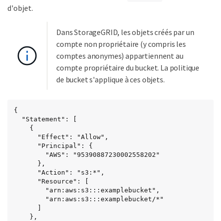
d'objet.
Dans StorageGRID, les objets créés par un
compte non propriétaire (y compris les
comptes anonymes) appartiennent au
compte propriétaire du bucket. La politique
de bucket s'applique à ces objets.
{

  "Statement": [

    {

      "Effect": "Allow",

      "Principal": {

        "AWS": "95390887230002558202"

      },

      "Action": "s3:*",

      "Resource": [

        "arn:aws:s3:::examplebucket",

        "arn:aws:s3:::examplebucket/*"

      ]

    },
