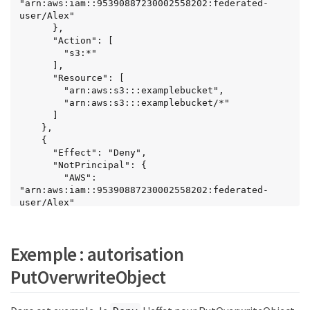
"arn:aws:iam::95390887230002558202:federated-
user/Alex"

      },

      "Action": [

        "s3:*"

      ],

      "Resource": [

        "arn:aws:s3:::examplebucket",

        "arn:aws:s3:::examplebucket/*"

      ]

    },

    {

      "Effect": "Deny",

      "NotPrincipal": {

        "AWS": 
"arn:aws:iam::95390887230002558202:federated-
user/Alex"

      },

      "Action": [

        "s3:*"

Exemple : autorisation
      ],

      "Resource": [

PutOverwriteObject
        "arn:aws:s3:::examplebucket",

        "arn:aws:s3:::examplebucket/*"

      ]
