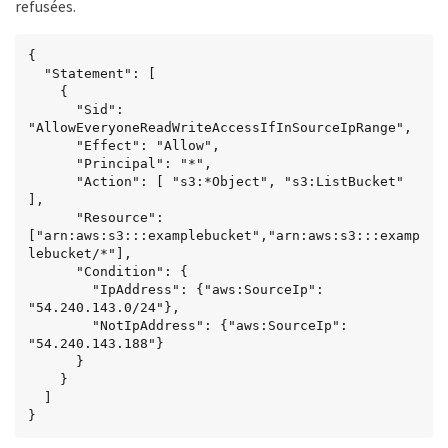
refusées.
{

  "Statement": [

    {

      "Sid": 
"AllowEveryoneReadWriteAccessIfInSourceIpRange",

      "Effect": "Allow",

      "Principal": "*",

      "Action": [ "s3:*Object", "s3:ListBucket" 
],

      "Resource": 
["arn:aws:s3:::examplebucket","arn:aws:s3:::examp
lebucket/*"],

      "Condition": {

        "IpAddress": {"aws:SourceIp": 
"54.240.143.0/24"},

        "NotIpAddress": {"aws:SourceIp": 
"54.240.143.188"}

      }

    }

  ]

}