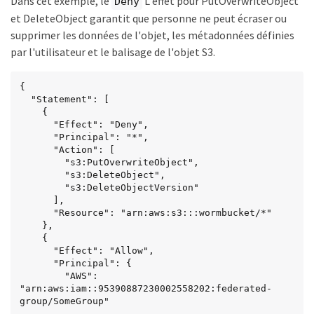
Dans cet exemple, le
L'effet pour PutOverwriteObject
Deny
    }

et DeleteObject garantit que personne ne peut écraser ou
  ]

}
supprimer les données de l'objet, les métadonnées définies
par l'utilisateur et le balisage de l'objet S3.
{

  "Statement": [

    {

      "Effect": "Deny",

      "Principal": "*",

      "Action": [

        "s3:PutOverwriteObject",

        "s3:DeleteObject",

        "s3:DeleteObjectVersion"

      ],

      "Resource": "arn:aws:s3:::wormbucket/*"

    },

    {

      "Effect": "Allow",

      "Principal": {

        "AWS": 
"arn:aws:iam::95390887230002558202:federated-
group/SomeGroup"
