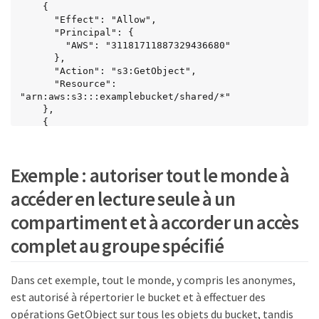
    {

      "Effect": "Allow",

      "Principal": {

        "AWS": "31181711887329436680"

      },

      "Action": "s3:GetObject",

      "Resource": 
"arn:aws:s3:::examplebucket/shared/*"

    },

    {

      "Effect": "Allow",

      "Principal": {

        "AWS": "31181711887329436680"

Exemple : autoriser tout le monde à
      },

      "Action": "s3:ListBucket",

accéder en lecture seule à un
      "Resource": "arn:aws:s3:::examplebucket",

      "Condition": {

compartiment et à accorder un accès
        "StringLike": {

          "s3:prefix": "shared/*"

complet au groupe spécifié
        }

      }

    }

Dans cet exemple, tout le monde, y compris les anonymes,
  ]

est autorisé à répertorier le bucket et à effectuer des
}
opérations GetObject sur tous les objets du bucket, tandis