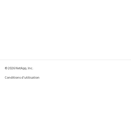
© 2026 NetApp, Inc.
Conditions d'utilisation
Déclaration de
confidentialité
Déclaration sur les
cookies
Paramètres des cookies
Envoyer des commentaires à propos de cette page