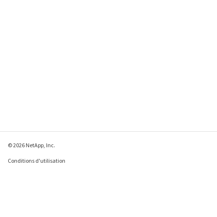
© 2026 NetApp, Inc.
Conditions d'utilisation
Déclaration de
confidentialité
Déclaration sur les
cookies