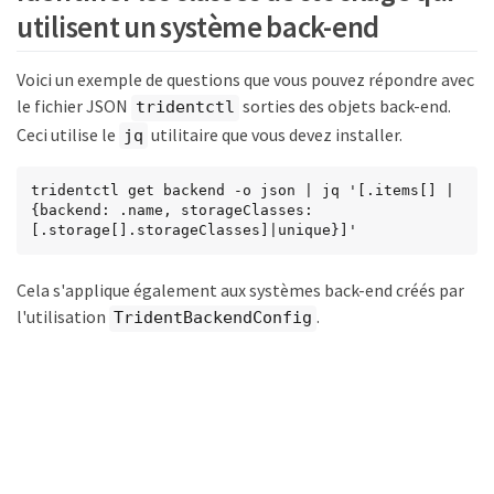
utilisent un système back-end
Voici un exemple de questions que vous pouvez répondre avec
le fichier JSON
sorties des objets back-end.
tridentctl
Ceci utilise le
utilitaire que vous devez installer.
jq
tridentctl get backend -o json | jq '[.items[] | 
{backend: .name, storageClasses: 
[.storage[].storageClasses]|unique}]'
Cela s'applique également aux systèmes back-end créés par
l'utilisation
.
TridentBackendConfig