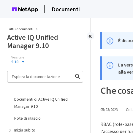
Documenti
Tutti i documenti
Active IQ Unified
È dispo
Manager 9.10
Versione
9.10
La vers
alla ve
Che cosa 
Documenti di Active IQ Unified
Manager 9.10
05/23/2023
Coll
Note di rilascio
RBAC (role-based
Inizia subito
l'accesso per fu