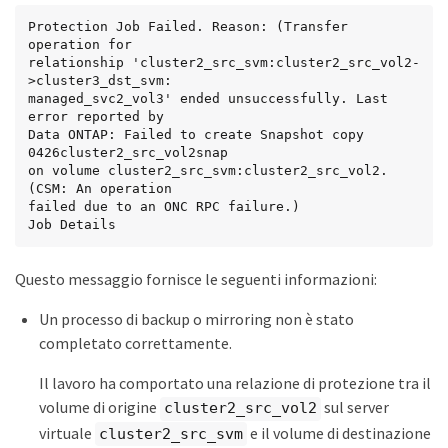
Protection Job Failed. Reason: (Transfer 
operation for

relationship 'cluster2_src_svm:cluster2_src_vol2-
>cluster3_dst_svm:

managed_svc2_vol3' ended unsuccessfully. Last 
error reported by

Data ONTAP: Failed to create Snapshot copy 
0426cluster2_src_vol2snap

on volume cluster2_src_svm:cluster2_src_vol2. 
(CSM: An operation

failed due to an ONC RPC failure.)

Job Details
Questo messaggio fornisce le seguenti informazioni:
Un processo di backup o mirroring non è stato
completato correttamente.
Il lavoro ha comportato una relazione di protezione tra il
volume di origine
sul server
cluster2_src_vol2
virtuale
e il volume di destinazione
cluster2_src_svm