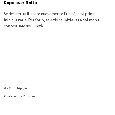
Dopo aver finito
Se desideri utilizzare nuovamente l'unità, devi prima
inizializzarla. Per farlo, seleziona
Inizializza
dal menu
contestuale dell'unità.
© 2026 NetApp, Inc.
Condizioni per l'utilizzo
Direttiva sulla privacy
Direttiva sui cookie