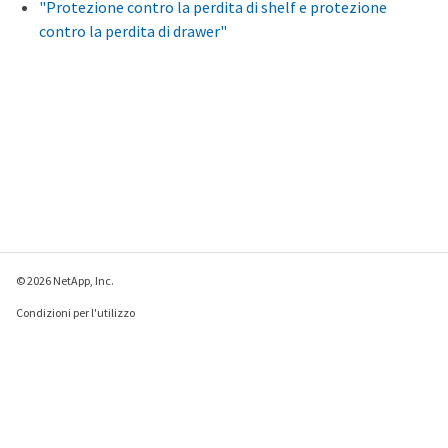
"Protezione contro la perdita di shelf e protezione
contro la perdita di drawer"
© 2026 NetApp, Inc.
Condizioni per l'utilizzo
Direttiva sulla privacy
Direttiva sui cookie
Impostazioni cookie