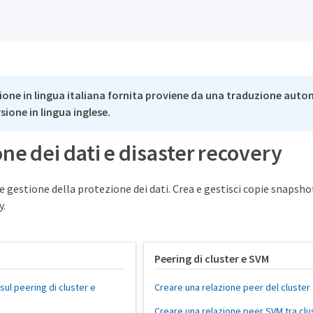
ione in lingua italiana fornita proviene da una traduzione auto
rsione in lingua inglese.
ne dei dati e disaster recovery
 gestione della protezione dei dati. Crea e gestisci copie snapshot,
y.
Peering di cluster e SVM
sul peering di cluster e
Creare una relazione peer del cluster
Creare una relazione peer SVM tra clu