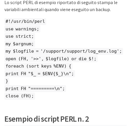
Lo script PERL di esempio riportato di seguito stampa le
variabili ambientali quando viene eseguito un backup.
#!/usr/bin/perl
use warnings;
use strict;
my $argnum;
my $logfile = '/support/support/log_env.log';
open (FH, '>>', $logfile) or die $!;
foreach (sort keys %ENV) {
print FH "$_ = $ENV{$_}\n";
}
print FH "=========\n";
close (FH);
Esempio di script PERL n. 2