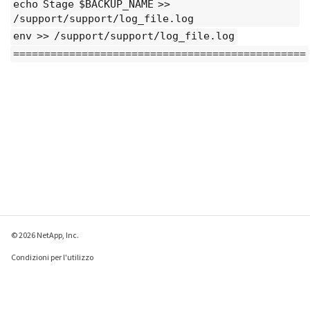
echo Stage $BACKUP_NAME >>
/support/support/log_file.log
env >> /support/support/log_file.log
===============================================
© 2026 NetApp, Inc.
Condizioni per l'utilizzo
Direttiva sulla privacy
Direttiva sui cookie