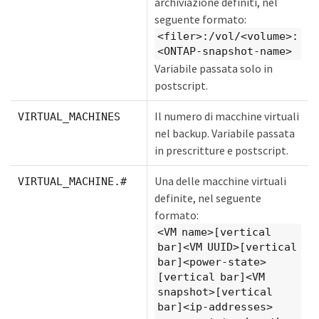
archiviazione definiti, nel
seguente formato:
<filer>:/vol/<volume>:
<ONTAP-snapshot-name>
Variabile passata solo in
postscript.
Il numero di macchine virtuali
VIRTUAL_MACHINES
nel backup. Variabile passata
in prescritture e postscript.
Una delle macchine virtuali
VIRTUAL_MACHINE.#
definite, nel seguente
formato:
<VM name>[vertical
bar]<VM UUID>[vertical
bar]<power-state>
[vertical bar]<VM
snapshot>[vertical
bar]<ip-addresses>