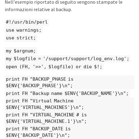
Nell'esempio riportato di seguito vengono stampate le
informazioni relative al backup.
#!/usr/bin/perl
use warnings;
use strict;
my $argnum;
my $logfile = '/support/support/log_env.log';
open (FH, '>>', $logfile) or die $!;
print FH "BACKUP_PHASE is
$ENV{'BACKUP_PHASE'}\n";
print FH "Backup name $ENV{'BACKUP_NAME'}\n";
print FH "Virtual Machine
$ENV{'VIRTUAL_MACHINES'}\n";
print FH "VIRTUAL_MACHINE # is
$ENV{'VIRTUAL_MACHINE.1'}\n";
print FH "BACKUP_DATE is
$ENV{'BACKUP_DATE'}\n";