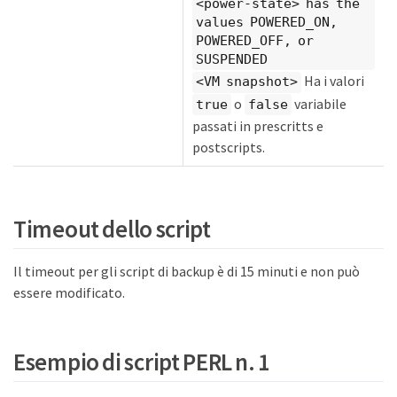
<power-state> has the
values POWERED_ON,
POWERED_OFF, or
SUSPENDED
Ha i valori
<VM snapshot>
o
variabile
true
false
passati in prescritts e
postscripts.
Timeout dello script
Il timeout per gli script di backup è di 15 minuti e non può
essere modificato.
Esempio di script PERL n. 1