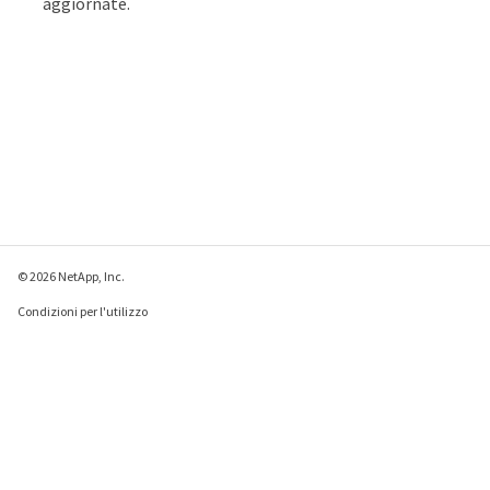
aggiornate.
© 2026 NetApp, Inc.
Condizioni per l'utilizzo
Direttiva sulla privacy
Direttiva sui cookie
Impostazioni cookie
Invia feedback su questa pagina