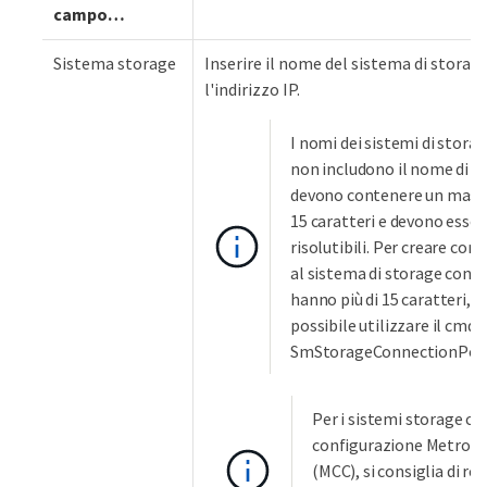
campo…​
Sistema storage
Inserire il nome del sistema di storag
l'indirizzo IP.
I nomi dei sistemi di storag
non includono il nome di d
devono contenere un mass
15 caratteri e devono esser
risolutibili. Per creare con
al sistema di storage con 
hanno più di 15 caratteri, è
possibile utilizzare il cmdl
SmStorageConnectionPowe
Per i sistemi storage co
configurazione MetroCl
(MCC), si consiglia di re