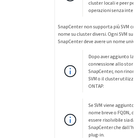
cluster locali e peer per
operazioni senza interru
SnapCenter non supporta più SVM con 
nome su cluster diversi. Ogni SVM sup
SnapCenter deve avere un nome univo
Dopo aver aggiunto la
connessione allo storag
SnapCenter, non rinomi
SVM o il cluster utilizza
ONTAP.
Se SVM viene aggiunto c
nome breve o FQDN, de
essere risolvibile sia da
SnapCenter che dall'hos
plug-in.